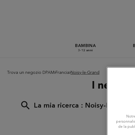
BAMBINA
3-12 anni
Trova un negozio DPAM
Francia
Noisy-le-Grand
I negozi
La mia ricerca :
Noisy-le-Grand
Notre
personnalis
de la publ