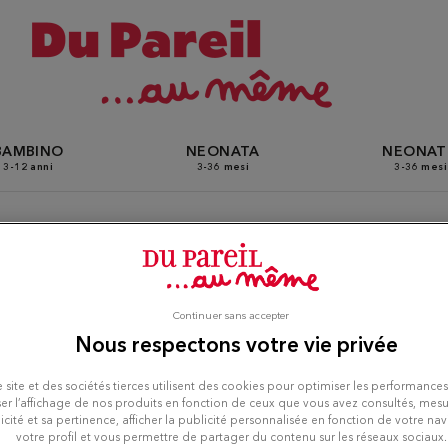
BAMBINO
NEONATA
NEONA
3-12 anni
3-36 mesi
3-36 mesi
 Du Pareil Au Même a Noisy
Continuer sans accepter
Nous respectons votre vie privée
 site et des sociétés tierces utilisent des cookies pour optimiser les performances
er l’affichage de nos produits en fonction de ceux que vous avez consultés, mesu
icité et sa pertinence, afficher la publicité personnalisée en fonction de votre na
votre profil et vous permettre de partager du contenu sur les réseaux sociaux.