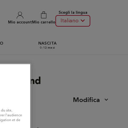
Scegli la lingua
Italiano
Mio account
Mio carrello
TO
NASCITA
0-12 mesi
-le-Grand
Modifica
 du site,
rer l'audience
vigation et de