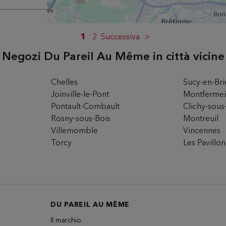
M
1
2
Successiva
Negozi Du Pareil Au Même in città vicine
rio
Chelles
Sucy-en-Bri
Joinville-le-Pont
Montfermei
Pontault-Combault
Clichy-sous
2EME
Rosny-sous-Bois
Montreuil
Villemomble
Vincennes
Torcy
Les Pavillo
rio
DU PAREIL AU MÊME
Il marchio