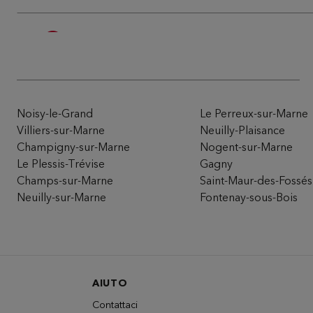
Du Pareil au même BELLEVILLE DPA
5
116/118 RUE DE BELLEVILLE
75020 PARIS
13.18
km
Attualmente chiuso
Numero
Itinera
Noisy-le-Grand
Le Perreux-sur-Marne
Villiers-sur-Marne
Neuilly-Plaisance
Champigny-sur-Marne
Nogent-sur-Marne
Du Pareil au même ST-ANTOINE - 1
Le Plessis-Trévise
Gagny
6
Champs-sur-Marne
Saint-Maur-des-Fossés
120 RUE FGB ST-ANTOINE
75012 PARIS
Neuilly-sur-Marne
Fontenay-sous-Bois
13.21
km
Attualmente chiuso
Numero
Itinera
AIUTO
Du Pareil au même PARIS SECRETAN
7
Contattaci
23 AVENUE SECRETAN