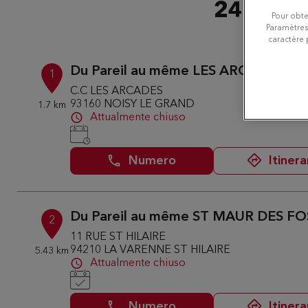
24 negoz
Pour obte
Paramètres
caractère 
Du Pareil au même LES ARCADES
1
C.C LES ARCADES
93160 NOISY LE GRAND
1.7 km
Attualmente chiuso
Numero
Itinera
Du Pareil au même ST MAUR DES FO
2
11 RUE ST HILAIRE
94210 LA VARENNE ST HILAIRE
5.43 km
Attualmente chiuso
Numero
Itinera