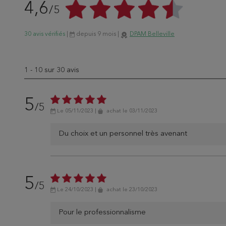
4,6
/5
30 avis vérifiés
|
depuis 9 mois
|
DPAM Belleville
1
-
10
sur 30 avis
5
/5
Le 05/11/2023
|
achat
le 03/11/2023
Du choix et un personnel très avenant
5
/5
Le 24/10/2023
|
achat
le 23/10/2023
Pour le professionnalisme