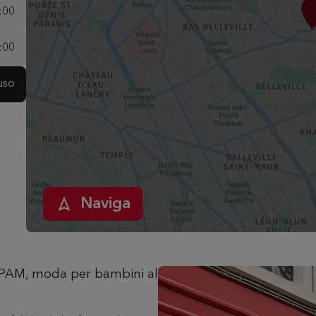
:00
:00
uso
Naviga
DPAM, moda per bambini al