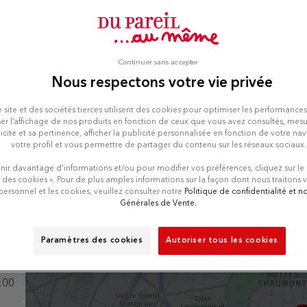
E DPAM
Nu
Continuer sans accepter
Vedi
Nous respectons votre vie privée
 site et des sociétés tierces utilisent des cookies pour optimiser les performances
er l’affichage de nos produits en fonction de ceux que vous avez consultés, mesu
icité et sa pertinence, afficher la publicité personnalisée en fonction de votre na
votre profil et vous permettre de partager du contenu sur les réseaux sociaux.
nir davantage d'informations et/ou pour modifier vos préférences, cliquez sur le
:00
 des cookies ». Pour de plus amples informations sur la façon dont nous traitons
personnel et les cookies, veuillez consulter notre
Politique de confidentialité et 
Générales de Vente.
:00
Paramètres des cookies
Autoriser tous les cookies
:00
:00