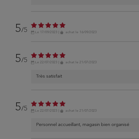
5
/5
Le 17/09/2023
|
achat
le 16/09/2023
5
/5
Le 22/07/2023
|
achat
le 21/07/2023
Très satisfait
5
/5
Le 22/07/2023
|
achat
le 21/07/2023
Personnel accueillant, magasin bien organisé