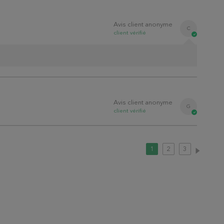
Avis client anonyme
C
client
vérifié
Avis client anonyme
G
client
vérifié
1
2
3