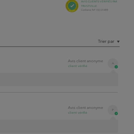
AVIS
CLIENTS
VÉRIFIÉS PAR
TRUSTVILLE
Conforme NF ISO 20488
Trier par
Avis client anonyme
A
client
vérifié
Avis client anonyme
P
client
vérifié