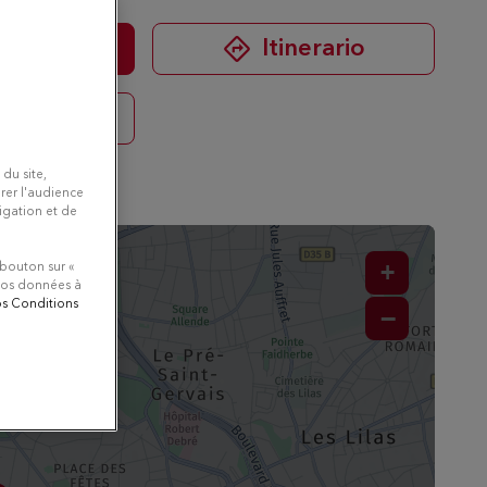
mero
Itinerario
 di più
 du site,
rer l'audience
vigation et de
+
 bouton sur «
 vos données à
nos Conditions
−