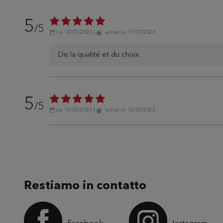
5
/5
Le 18/07/2023
|
achat
le 17/07/2023
De la qualité et du choix
5
/5
Le 13/07/2023
|
achat
le 12/07/2023
Restiamo in contatto