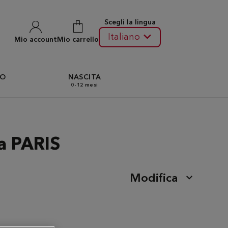
Scegli la lingua
Italiano
Mio account
Mio carrello
TO
NASCITA
0-12 mesi
a PARIS
Modifica