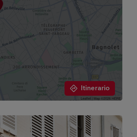
Itinerario
Leaflet
| Map ©2026
HERE