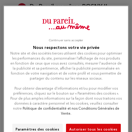
Du Pareil au même ROSNY II
3
C.C ROSNY II AVENUE CHARLES DE
GAULLE
8.67 km
93110 ROSNY SOUS BOIS
Attualmente chiuso
Continuer sans accepter
Nous respectons votre vie privée
Numero
Notre site et des sociétés tierces utilisent des cookies pour optimiser
les performances du site, personnaliser l’affichage de nos produits
en fonction de ceux que vous avez consultés, mesurer l'audience de
Itinerario
la publicité et sa pertinence, afficher la publicité personnalisée en
fonction de votre navigation et de votre profil et vous permettre de
partager du contenu sur les réseaux sociaux.
Pour obtenir davantage d'informations et/ou pour modifier vos
Du Pareil au même VINCENNES
4
préférences, cliquez sur le bouton sur « Paramètres des cookies ».
Pour de plus amples informations sur la façon dont nous traitons vos
29 RUE DU MIDI
données à caractère personnel et les cookies, veuillez consulter
94300 VINCENNES
11.62
notre
Politique de confidentialité et nos Conditions Générales de
km
Attualmente chiuso
Vente.
Paramètres des cookies
Autoriser tous les cookies
Numero