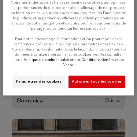
Lunedì
10:00 - 19:00
Notre site et des sociétés tierces utilisent des cookies pour optimiser
les performances du site, personnaliser l’affichage de nos produits
en fonction de ceux que vous avez consultés, mesurer l'audience de
Martedì
10:00 - 19:00
la publicité et sa pertinence, afficher la publicité personnalisée en
fonction de votre navigation et de votre profil et vous permettre de
partager du contenu sur les réseaux sociaux.
Mercoledì
10:00 - 19:00
Pour obtenir davantage d'informations et/ou pour modifier vos
préférences, cliquez sur le bouton sur « Paramètres des cookies ».
Pour de plus amples informations sur la façon dont nous traitons vos
Giovedì
10:00 - 19:00
données à caractère personnel et les cookies, veuillez consulter
notre
Politique de confidentialité et nos Conditions Générales de
Vente.
Venerdì
10:00 - 19:00
Paramètres des cookies
Autoriser tous les cookies
Sabato
10:00 - 19:00
Domenica
Chiuso