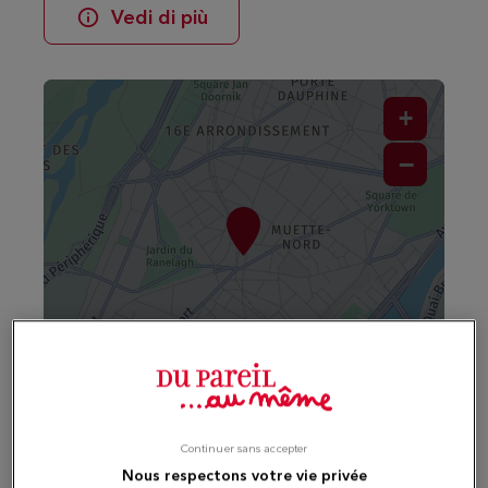
Vedi di più
+
−
Naviga
Itinerario
Leaflet
| Map ©2026
HERE
Orari di apertura
Continuer sans accepter
Nous respectons votre vie privée