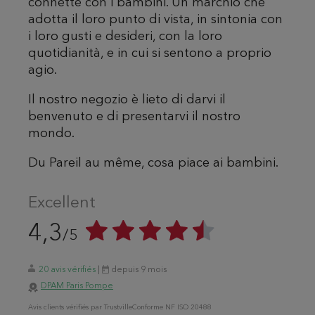
connette con i bambini. Un marchio che
adotta il loro punto di vista, in sintonia con
i loro gusti e desideri, con la loro
quotidianità, e in cui si sentono a proprio
agio.
Il nostro negozio è lieto di darvi il
benvenuto e di presentarvi il nostro
mondo.
Du Pareil au même, cosa piace ai bambini.
Excellent
4,3
/5
20 avis vérifiés
|
depuis 9 mois
DPAM Paris Pompe
Avis
clients
vérifiés par Trustville
Conforme NF ISO 20488