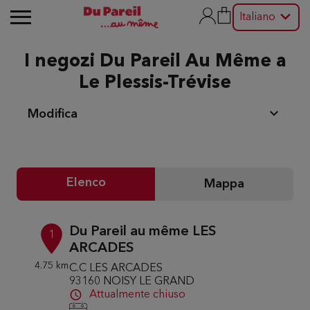
Italiano
I negozi Du Pareil Au Même a
Le Plessis-Trévise
Modifica
Elenco
Mappa
Du Pareil au même LES
1
ARCADES
4.75 km
C.C LES ARCADES
93160 NOISY LE GRAND
Attualmente chiuso