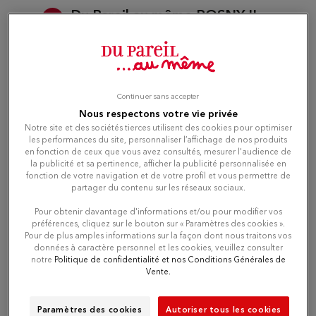
Du Pareil au même ROSNY II
3
C.C ROSNY II AVENUE CHARLES DE
GAULLE
10.08
km
93110 ROSNY SOUS BOIS
Attualmente chiuso
Continuer sans accepter
Nous respectons votre vie privée
Numero
Notre site et des sociétés tierces utilisent des cookies pour optimiser
les performances du site, personnaliser l’affichage de nos produits
en fonction de ceux que vous avez consultés, mesurer l'audience de
Itinerario
la publicité et sa pertinence, afficher la publicité personnalisée en
fonction de votre navigation et de votre profil et vous permettre de
partager du contenu sur les réseaux sociaux.
Pour obtenir davantage d'informations et/ou pour modifier vos
Du Pareil au même VINCENNES
4
préférences, cliquez sur le bouton sur « Paramètres des cookies ».
Pour de plus amples informations sur la façon dont nous traitons vos
29 RUE DU MIDI
données à caractère personnel et les cookies, veuillez consulter
94300 VINCENNES
11.2 km
notre
Politique de confidentialité et nos Conditions Générales de
Attualmente chiuso
Vente.
Paramètres des cookies
Autoriser tous les cookies
Numero