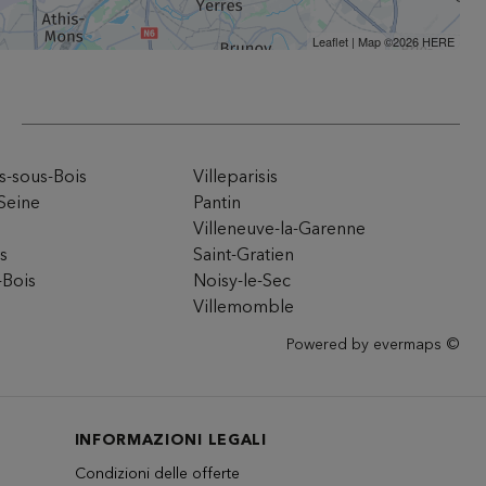
Leaflet
| Map ©2026
HERE
ns-sous-Bois
Villeparisis
Seine
Pantin
Villeneuve-la-Garenne
rs
Saint-Gratien
-Bois
Noisy-le-Sec
Villemomble
Powered by
evermaps ©
INFORMAZIONI LEGALI
Condizioni delle offerte