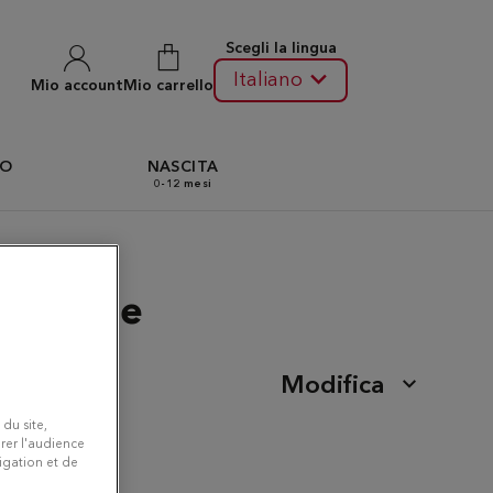
Scegli la lingua
Italiano
Mio account
Mio carrello
TO
NASCITA
0-12 mesi
ainville
Modifica
 du site,
rer l'audience
vigation et de