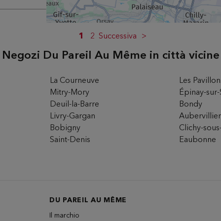
M
1
2
Successiva
Negozi Du Pareil Au Même in città vicine
rio
La Courneuve
Les Pavillo
Mitry-Mory
Épinay-sur-
Deuil-la-Barre
Bondy
CH
Livry-Gargan
Aubervillie
Bobigny
Clichy-sous
Saint-Denis
Eaubonne
rio
DU PAREIL AU MÊME
Il marchio