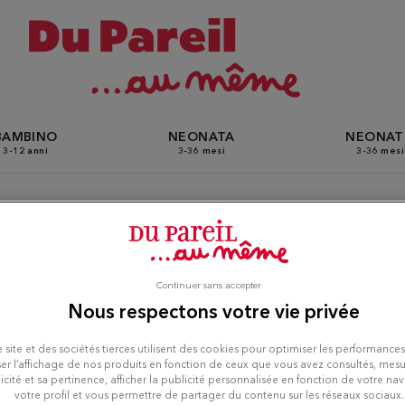
BAMBINO
NEONATA
NEONA
3-12 anni
3-36 mesi
3-36 mesi
i Du Pareil Au Même a Gouss
Continuer sans accepter
Nous respectons votre vie privée
 site et des sociétés tierces utilisent des cookies pour optimiser les performances
er l’affichage de nos produits en fonction de ceux que vous avez consultés, mesu
icité et sa pertinence, afficher la publicité personnalisée en fonction de votre na
votre profil et vous permettre de partager du contenu sur les réseaux sociaux.