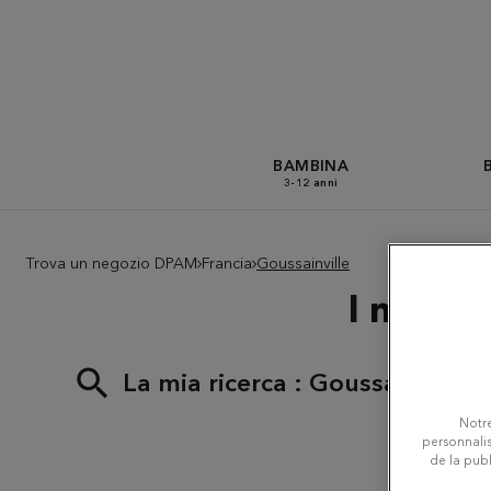
BAMBINA
3-12 anni
Trova un negozio DPAM
Francia
Goussainville
I negoz
La mia ricerca :
Goussainville
Notre
personnalis
de la publ