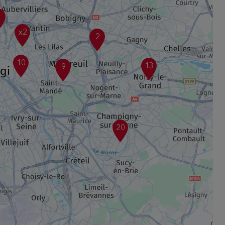
3
x2
2
10
13
9
20