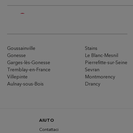
Du Pareil au même BELLEVILLE DPA
5
116/118 RUE DE BELLEVILLE
75020 PARIS
17.9 km
Attualmente chiuso
Numero
Itinera
Goussainville
Stains
Gonesse
Le Blanc-Mesnil
Garges-lès-Gonesse
Pierrefitte-sur-Seine
Du Pareil au même ARGENTEUIL FO
Tremblay-en-France
Sevran
6
Villepinte
Montmorency
CC LOT 21 50 AVENUE DU MARECHAL FOCH
95100 ARGENTEUIL
Aulnay-sous-Bois
Drancy
18.31
km
Attualmente chiuso
Numero
Itinera
AIUTO
Contattaci
Du Pareil au même CLICHY JAURES