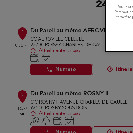
24 nego
Pour obte
Paramètres
caractère 
Du Pareil au même AEROVILLE
1
CC AEROVILLE CELLULE
95700 ROISSY CHARLES DE GAULLE
8.32 km
Attualmente chiuso
Numero
Itinera
Du Pareil au même ROSNY II
2
C.C ROSNY II AVENUE CHARLES DE GAULLE
93110 ROSNY SOUS BOIS
16.97
km
Attualmente chiuso
Numero
Itinera