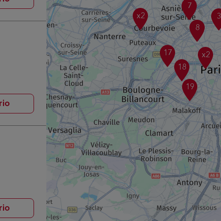
7
x2
8
17
x2
18
19
rio
rio