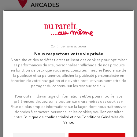
ARCADES
14.08
C.C LES ARCADES
km
93160 NOISY LE GRAND
Attualmente chiuso
Numero
Continuer sans accepter
Nous respectons votre vie privée
Itinerario
Notre site et des sociétés tierces utilisent des cookies pour optimiser
les performances du site, personnaliser l’affichage de nos produits
en fonction de ceux que vous avez consultés, mesurer l'audience de
la publicité et sa pertinence, afficher la publicité personnalisée en
fonction de votre navigation et de votre profil et vous permettre de
Du Pareil au même BELLEVILLE
partager du contenu sur les réseaux sociaux.
4
DPAM
Pour obtenir davantage d'informations et/ou pour modifier vos
préférences, cliquez sur le bouton sur « Paramètres des cookies ».
16.15
116/118 RUE DE BELLEVILLE
Pour de plus amples informations sur la façon dont nous traitons vos
km
75020 PARIS
données à caractère personnel et les cookies, veuillez consulter
Attualmente chiuso
notre
Politique de confidentialité et nos Conditions Générales de
Vente.
Numero