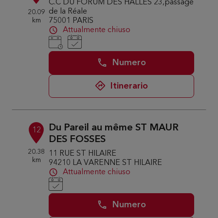
C.C DU FORUM DES HALLES 23,passage
de la Réale
20.09
km
75001 PARIS
Attualmente chiuso
Numero
Itinerario
Du Pareil au même ST MAUR
12
DES FOSSES
20.38
11 RUE ST HILAIRE
km
94210 LA VARENNE ST HILAIRE
Attualmente chiuso
Numero