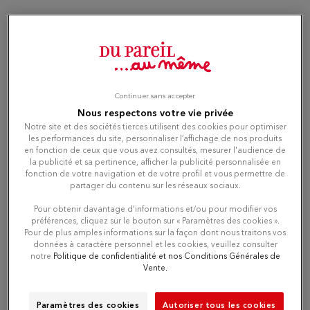
Du Pareil au même CLICHY
3
JAURES
10.14
89 BD JEAN JAURES
km
92110 CLICHY
Continuer sans accepter
Attualmente chiuso
Nous respectons votre vie privée
Notre site et des sociétés tierces utilisent des cookies pour optimiser
les performances du site, personnaliser l’affichage de nos produits
Numero
en fonction de ceux que vous avez consultés, mesurer l'audience de
la publicité et sa pertinence, afficher la publicité personnalisée en
fonction de votre navigation et de votre profil et vous permettre de
Itinerario
partager du contenu sur les réseaux sociaux.
Pour obtenir davantage d'informations et/ou pour modifier vos
préférences, cliquez sur le bouton sur « Paramètres des cookies ».
Pour de plus amples informations sur la façon dont nous traitons vos
Du Pareil au même LA DEFENSE
données à caractère personnel et les cookies, veuillez consulter
4
notre
Politique de confidentialité et nos Conditions Générales de
RER
Vente.
11.38
SALLE RER LA DEFENSE
km
92800 PUTEAUX
Paramètres des cookies
Autoriser tous les cookies
Attualmente chiuso