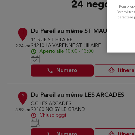
24 negozi Du
Pour obte
Paramètres
caractère 
Du Pareil au même ST MAUR DES FO
1
11 RUE ST HILAIRE
94210 LA VARENNE ST HILAIRE
2.24 km
Aperto alle 10:00 - 13:00
Numero
Itinera
Du Pareil au même LES ARCADES
2
C.C LES ARCADES
93160 NOISY LE GRAND
5.89 km
Chiuso oggi
Numero
Itinera