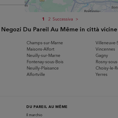
2EME
1
2
Successiva
Negozi Du Pareil Au Même in città vicine
rio
Champs-sur-Marne
Villeneuve-
Maisons-Alfort
Vincennes
Neuilly-sur-Marne
Gagny
M
Fontenay-sous-Bois
Rosny-sous
Neuilly-Plaisance
Choisy-le-R
Alfortville
Yerres
rio
DU PAREIL AU MÊME
Il marchio