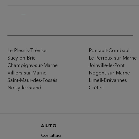
Du Pareil au même ST-ANTOINE - 1
5
120 RUE FGB ST-ANTOINE
75012 PARIS
13.68
km
Chiuso oggi
Numero
Itinera
Le Plessis-Trévise
Pontault-Combault
Sucy-en-Brie
Le Perreux-sur-Marne
Champigny-sur-Marne
Joinville-le-Pont
Du Pareil au même BELLEVILLE DPA
Villiers-sur-Marne
Nogent-sur-Marne
6
Saint-Maur-des-Fossés
Limeil-Brévannes
116/118 RUE DE BELLEVILLE
75020 PARIS
Noisy-le-Grand
Créteil
14.48
km
Chiuso oggi
Numero
Itinera
AIUTO
Du Pareil au même PARIS SECRETAN
7
Contattaci
23 AVENUE SECRETAN