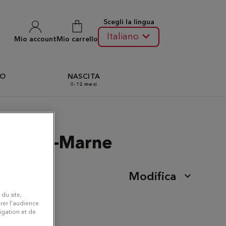
Scegli la lingua
Italiano
Mio account
Mio carrello
TO
NASCITA
0-12 mesi
res-sur-Marne
Modifica
 du site,
rer l'audience
vigation et de