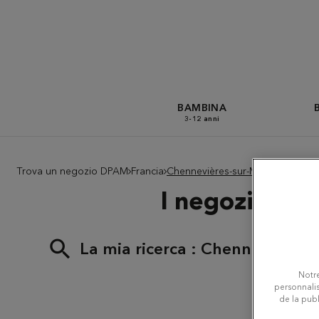
BAMBINA
3-12 anni
Trova un negozio DPAM
Francia
Chennevières-sur-Marne
I negozi Du 
La mia ricerca :
Chennevières-
Notre
personnalis
de la publ