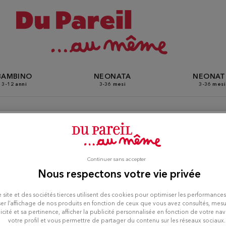
BAMBINO
NEONATA
NEONA
3-12 anni
3-36 mesi
3-36 mesi
Pareil Au Même a Chenneviè
Continuer sans accepter
Nous respectons votre vie privée
sur-Marne
 site et des sociétés tierces utilisent des cookies pour optimiser les performances
er l’affichage de nos produits en fonction de ceux que vous avez consultés, mesu
icité et sa pertinence, afficher la publicité personnalisée en fonction de votre na
votre profil et vous permettre de partager du contenu sur les réseaux sociaux.