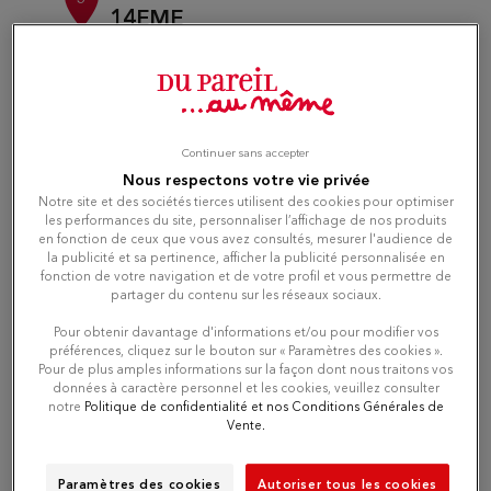
14EME
20.58
10 BLD BRUNE
km
75014 PARIS
Aperto alle 10:00 - 19:00
Numero
Continuer sans accepter
Itinerario
Nous respectons votre vie privée
Notre site et des sociétés tierces utilisent des cookies pour optimiser
les performances du site, personnaliser l’affichage de nos produits
en fonction de ceux que vous avez consultés, mesurer l'audience de
la publicité et sa pertinence, afficher la publicité personnalisée en
Du Pareil au même ST MAUR
fonction de votre navigation et de votre profil et vous permettre de
4
partager du contenu sur les réseaux sociaux.
DES FOSSES
21.58
11 RUE ST HILAIRE
Pour obtenir davantage d'informations et/ou pour modifier vos
km
préférences, cliquez sur le bouton sur « Paramètres des cookies ».
94210 LA VARENNE ST HILAIRE
Pour de plus amples informations sur la façon dont nous traitons vos
Aperto alle 10:00 - 13:30 e 14:30 -
données à caractère personnel et les cookies, veuillez consulter
19:00
notre
Politique de confidentialité et nos Conditions Générales de
Vente.
Numero
Paramètres des cookies
Autoriser tous les cookies