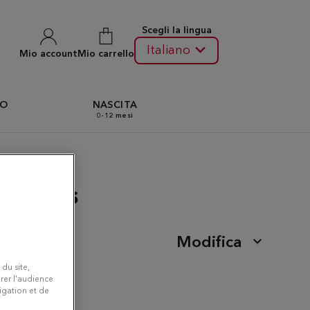
Scegli la lingua
Italiano
Mio account
Mio carrello
TO
NASCITA
0-12 mesi
is-Mons
Modifica
 du site,
rer l'audience
vigation et de