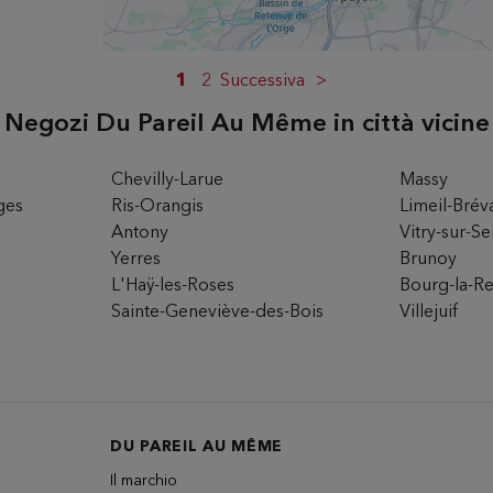
1
2
Successiva
Negozi Du Pareil Au Même in città vicine
rio
Chevilly-Larue
Massy
ges
Ris-Orangis
Limeil-Brév
Antony
Vitry-sur-Se
Yerres
Brunoy
L'Haÿ-les-Roses
Bourg-la-R
Sainte-Geneviève-des-Bois
Villejuif
rio
DU PAREIL AU MÊME
Il marchio