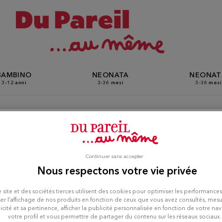
BAMBINO
NEONATA
NEONA
3-12 anni
3-36 mesi
3-36 mesi
zi Du Pareil Au Même a Ath
Continuer sans accepter
Nous respectons votre vie privée
 site et des sociétés tierces utilisent des cookies pour optimiser les performances
er l’affichage de nos produits en fonction de ceux que vous avez consultés, mesu
icité et sa pertinence, afficher la publicité personnalisée en fonction de votre na
votre profil et vous permettre de partager du contenu sur les réseaux sociaux.