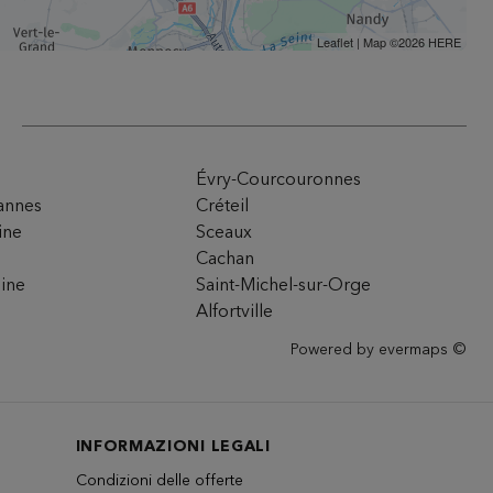
Leaflet
| Map ©2026
HERE
Évry-Courcouronnes
annes
Créteil
ine
Sceaux
Cachan
eine
Saint-Michel-sur-Orge
Alfortville
Powered by
evermaps ©
INFORMAZIONI LEGALI
Condizioni delle offerte