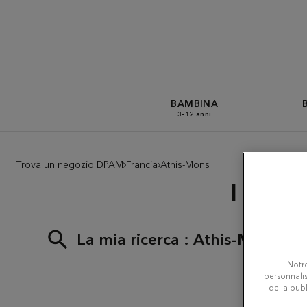
BAMBINA
3-12 anni
Trova un negozio DPAM
Francia
Athis-Mons
I nego
La mia ricerca :
Athis-Mons
Notre
personnalis
de la publ