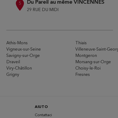
Du Pareil au même VINCENNES
5
29 RUE DU MIDI
94300 VINCENNES
15.78
km
Attualmente chiuso
Numero
Itinera
Athis-Mons
Thiais
Vigneux-sur-Seine
Villeneuve-Saint-Geor
Savigny-sur-Orge
Montgeron
Du Pareil au même LES ULIS
6
Draveil
Morsang-sur-Orge
C.C LES ULIS
Viry-Châtillon
Choisy-le-Roi
91940 LES ULIS
16.14
Grigny
Fresnes
km
Attualmente chiuso
Numero
Itinera
AIUTO
Du Pareil au même ST PLACIDE 2
7
Contattaci