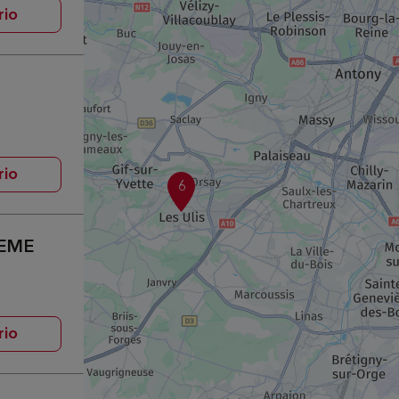
rio
rio
6
2EME
rio