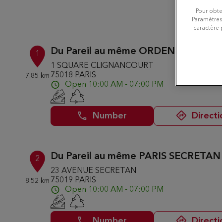
24 D
Pour obte
Paramètres
caractère 
Du Pareil au même ORDENER DPAM
1
1 SQUARE CLIGNANCOURT
75018 PARIS
7.85 km
Open 10:00 AM - 07:00 PM
Number
Directi
Du Pareil au même PARIS SECRETAN
2
23 AVENUE SECRETAN
75019 PARIS
8.52 km
Open 10:00 AM - 07:00 PM
Number
Directi