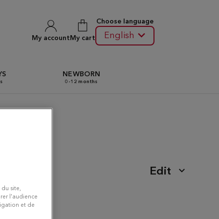
Choose language
English
My account
My cart
YS
NEWBORN
s
0-12 months
ains
Edit
 du site,
rer l'audience
vigation et de