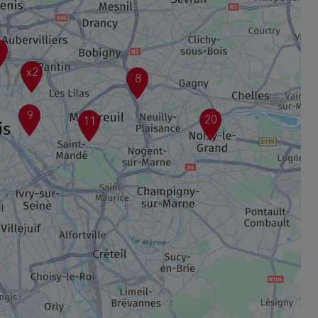
1
x2
8
9
20
11