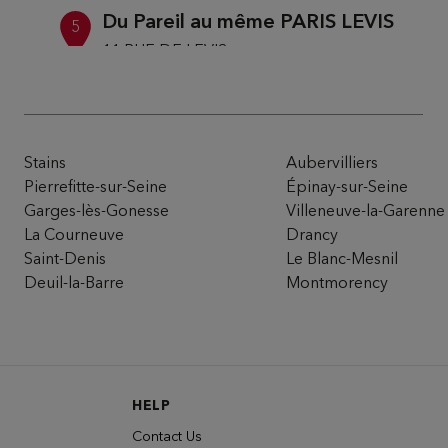
Du Pareil au même PARIS LEVIS
5
11 RUE DE LEVIS
75017 PARIS
9.92 km
Open 10:00 AM - 07:00 PM
Number
Directi
Stains
Aubervilliers
Pierrefitte-sur-Seine
Épinay-sur-Seine
Garges-lès-Gonesse
Villeneuve-la-Garenne
Du Pareil au même ARGENTEUIL FO
La Courneuve
Drancy
6
Saint-Denis
Le Blanc-Mesnil
CC LOT 21 50 AVENUE DU MARECHAL FOCH
95100 ARGENTEUIL
Deuil-la-Barre
Montmorency
10.16
km
Open 10:00 AM - 08:00 PM
Number
Directi
HELP
Contact Us
Du Pareil au même LES HALLES