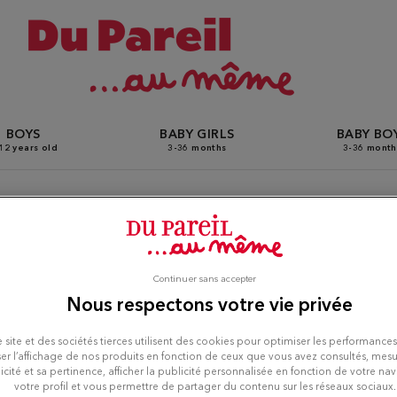
BOYS
BABY GIRLS
BABY BO
12 years old
3-36 months
3-36 month
Pareil Au Même stores in St
Continuer sans accepter
Nous respectons votre vie privée
 site et des sociétés tierces utilisent des cookies pour optimiser les performances
er l’affichage de nos produits en fonction de ceux que vous avez consultés, mesu
icité et sa pertinence, afficher la publicité personnalisée en fonction de votre na
votre profil et vous permettre de partager du contenu sur les réseaux sociaux.