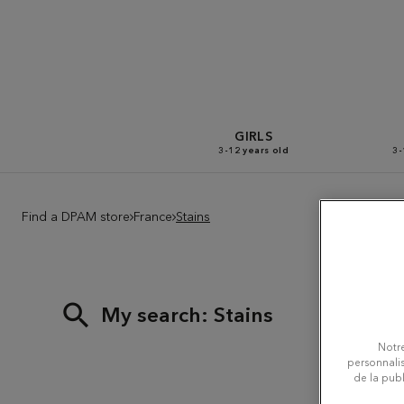
GIRLS
3-12 years old
3-
Find a DPAM store
France
Stains
Du 
My search:
Stains
Notre
personnalis
de la publ