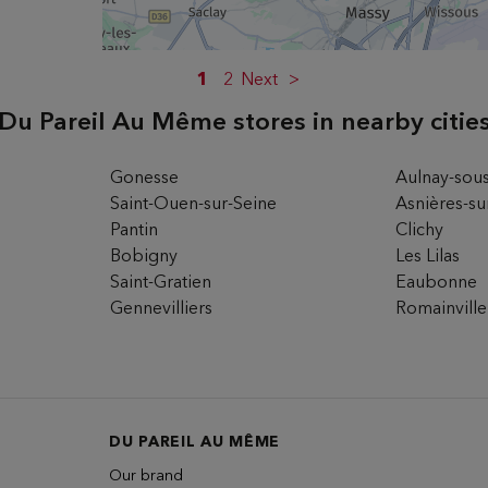
1
2
Next
Du Pareil Au Même stores in nearby citie
ons
Gonesse
Aulnay-sous
Saint-Ouen-sur-Seine
Asnières-su
Pantin
Clichy
CH
Bobigny
Les Lilas
Saint-Gratien
Eaubonne
Gennevilliers
Romainville
ons
DU PAREIL AU MÊME
Our brand