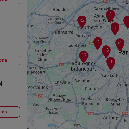
3
x2
5
15
x2
16
19
ons
18
M
ons