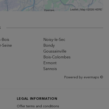
Leaflet
| Map ©2026
HERE
s
-Bois
Noisy-le-Sec
r-Seine
Bondy
Goussainville
Bois-Colombes
Ermont
Sannois
Powered by
evermaps ©
LEGAL INFORMATION
Offer terms and conditions