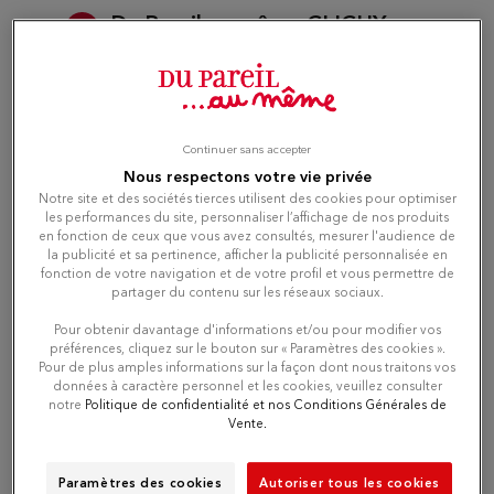
Du Pareil au même CLICHY
3
JAURES
5.27 km
89 BD JEAN JAURES
92110 CLICHY
Open 10:00 AM - 07:00 PM
Continuer sans accepter
Nous respectons votre vie privée
Number
Notre site et des sociétés tierces utilisent des cookies pour optimiser
les performances du site, personnaliser l’affichage de nos produits
en fonction de ceux que vous avez consultés, mesurer l'audience de
Directions
la publicité et sa pertinence, afficher la publicité personnalisée en
fonction de votre navigation et de votre profil et vous permettre de
partager du contenu sur les réseaux sociaux.
Pour obtenir davantage d'informations et/ou pour modifier vos
Du Pareil au même BELLEVILLE
préférences, cliquez sur le bouton sur « Paramètres des cookies ».
4
Pour de plus amples informations sur la façon dont nous traitons vos
DPAM
données à caractère personnel et les cookies, veuillez consulter
6.03 km
116/118 RUE DE BELLEVILLE
notre
Politique de confidentialité et nos Conditions Générales de
Vente.
75020 PARIS
Open 10:00 AM - 07:00 PM
Number
Paramètres des cookies
Autoriser tous les cookies