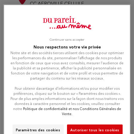
CC AEROVILLE CELLULE
95700 ROISSY CHARLES DE GAULLE
8.71 km
Currently closed
Number
Continuer sans accepter
Nous respectons votre vie privée
Directions
Notre site et des sociétés tierces utilisent des cookies pour optimiser
les performances du site, personnaliser l’affichage de nos produits
en fonction de ceux que vous avez consultés, mesurer l'audience de
la publicité et sa pertinence, afficher la publicité personnalisée en
fonction de votre navigation et de votre profil et vous permettre de
Du Pareil au même PARIS
4
partager du contenu sur les réseaux sociaux.
SECRETAN
Pour obtenir davantage d'informations et/ou pour modifier vos
8.78 km
23 AVENUE SECRETAN
préférences, cliquez sur le bouton sur « Paramètres des cookies ».
75019 PARIS
Pour de plus amples informations sur la façon dont nous traitons vos
Currently closed
données à caractère personnel et les cookies, veuillez consulter
notre
Politique de confidentialité et nos Conditions Générales de
Vente.
Number
Paramètres des cookies
Autoriser tous les cookies