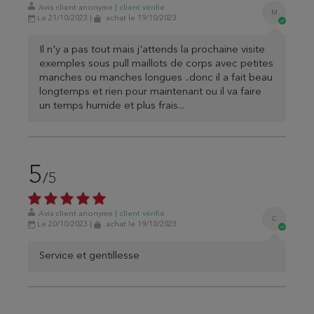
Avis client anonyme
|
client
vérifié
M
Le 21/10/2023
|
achat
le 19/10/2023
Il n'y a pas tout mais j'attends la prochaine visite
exemples sous pull maillots de corps avec petites
manches ou manches longues ..donc il a fait beau
longtemps et rien pour maintenant ou il va faire
un temps humide et plus frais...
5
/5
Avis client anonyme
|
client
vérifié
C
Le 20/10/2023
|
achat
le 19/10/2023
Service et gentillesse