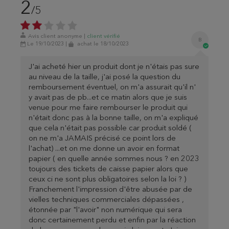
2
/5
Avis client anonyme
|
client
vérifié
B
Le 19/10/2023
|
achat
le 18/10/2023
J'ai acheté hier un produit dont je n'étais pas sure
au niveau de la taille, j'ai posé la question du
remboursement éventuel, on m'a assurait qu'il n'
y avait pas de pb...et ce matin alors que je suis
venue pour me faire rembourser le produit qui
n'était donc pas à la bonne taille, on m'a expliqué
que cela n'était pas possible car produit soldé (
on ne m'a JAMAIS précisé ce point lors de
l'achat) ...et on me donne un avoir en format
papier ( en quelle année sommes nous ? en 2023
toujours des tickets de caisse papier alors que
ceux ci ne sont plus obligatoires selon la loi ? )
Franchement l'impression d'être abusée par de
vielles techniques commerciales dépassées ,
étonnée par "l'avoir" non numérique qui sera
donc certainement perdu et enfin par la réaction