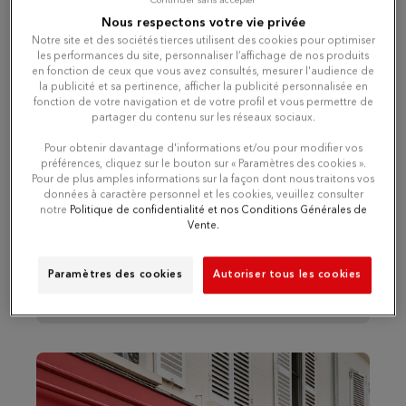
Continuer sans accepter
Monday
10:00 AM - 07:00 PM
Nous respectons votre vie privée
Notre site et des sociétés tierces utilisent des cookies pour optimiser
Tuesday
10:00 AM - 07:00 PM
les performances du site, personnaliser l’affichage de nos produits
en fonction de ceux que vous avez consultés, mesurer l'audience de
la publicité et sa pertinence, afficher la publicité personnalisée en
Wednesday
10:00 AM - 07:00 PM
fonction de votre navigation et de votre profil et vous permettre de
partager du contenu sur les réseaux sociaux.
Pour obtenir davantage d'informations et/ou pour modifier vos
Thursday
10:00 AM - 07:00 PM
préférences, cliquez sur le bouton sur « Paramètres des cookies ».
Pour de plus amples informations sur la façon dont nous traitons vos
données à caractère personnel et les cookies, veuillez consulter
Friday
10:00 AM - 07:00 PM
notre
Politique de confidentialité et nos Conditions Générales de
Vente.
Saturday
10:00 AM - 07:00 PM
Paramètres des cookies
Autoriser tous les cookies
Sunday
Closed