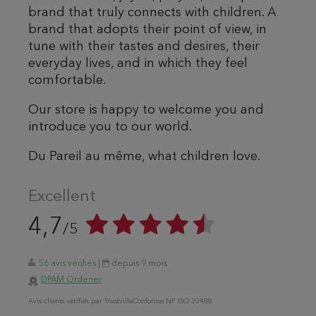
brand that truly connects with children. A
brand that adopts their point of view, in
tune with their tastes and desires, their
everyday lives, and in which they feel
comfortable.
Our store is happy to welcome you and
introduce you to our world.
Du Pareil au même, what children love.
Excellent
4,7
/5
56 avis vérifiés
|
depuis 9 mois
DPAM Ordener
Avis
clients
vérifiés par Trustville
Conforme NF ISO 20488