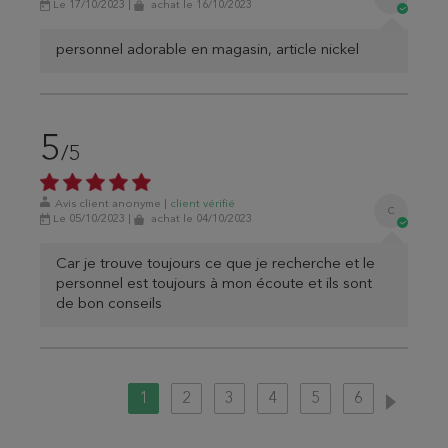
Le 17/10/2023
|
achat
le 16/10/2023
personnel adorable en magasin, article nickel
5
/5
Avis client anonyme
|
client
vérifié
C
Le 05/10/2023
|
achat
le 04/10/2023
Car je trouve toujours ce que je recherche et le
personnel est toujours à mon écoute et ils sont
de bon conseils
1
2
3
4
5
6