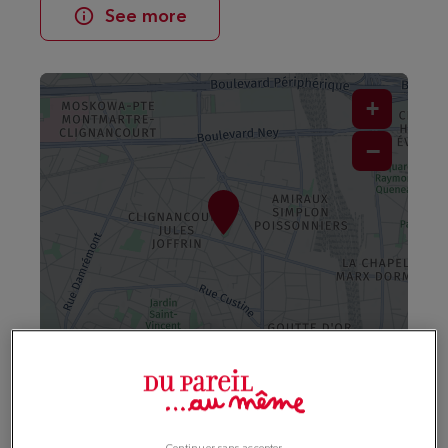
See more
+
−
Navigate
Directions
Leaflet
| Map ©2026
HERE
Opening hours