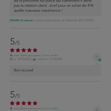
de la personne sur place qui clairement n'aime
pas la relation client ...bref pour un achat de 40€
quelle mauvaise expérience !
DPAM Ordener
a pris contact avec ce Client le 05/11/2023
5
/5
Avis client anonyme
|
client
vérifié
V
Le 18/10/2023
|
achat
le 17/10/2023
Bon accueil
5
/5
Avis client anonyme
|
client
vérifié
G