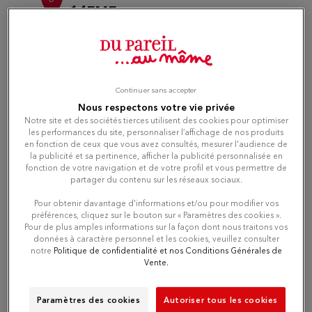
14EME
21.68
10 BLD BRUNE
km
75014 PARIS
Currently closed
Number
Continuer sans accepter
Nous respectons votre vie privée
Directions
Notre site et des sociétés tierces utilisent des cookies pour optimiser
les performances du site, personnaliser l’affichage de nos produits
en fonction de ceux que vous avez consultés, mesurer l'audience de
la publicité et sa pertinence, afficher la publicité personnalisée en
fonction de votre navigation et de votre profil et vous permettre de
Du Pareil au même ST MAUR
4
partager du contenu sur les réseaux sociaux.
DES FOSSES
Pour obtenir davantage d'informations et/ou pour modifier vos
23.14
11 RUE ST HILAIRE
préférences, cliquez sur le bouton sur « Paramètres des cookies ».
km
94210 LA VARENNE ST HILAIRE
Pour de plus amples informations sur la façon dont nous traitons vos
Currently closed
données à caractère personnel et les cookies, veuillez consulter
notre
Politique de confidentialité et nos Conditions Générales de
Vente.
Number
Paramètres des cookies
Autoriser tous les cookies