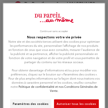
Du Pareil au même VINCENNES
3
29 RUE DU MIDI
94300 VINCENNES
15.52
km
Open 10:00 AM - 07:00 PM
Continuer sans accepter
Number
Nous respectons votre vie privée
Notre site et des sociétés tierces utilisent des cookies pour optimiser
les performances du site, personnaliser l’affichage de nos produits
Directions
en fonction de ceux que vous avez consultés, mesurer l'audience de
la publicité et sa pertinence, afficher la publicité personnalisée en
fonction de votre navigation et de votre profil et vous permettre de
partager du contenu sur les réseaux sociaux.
Du Pareil au même LES
4
Pour obtenir davantage d'informations et/ou pour modifier vos
ARCADES
préférences, cliquez sur le bouton sur « Paramètres des cookies ».
Pour de plus amples informations sur la façon dont nous traitons vos
15.63
C.C LES ARCADES
données à caractère personnel et les cookies, veuillez consulter
km
93160 NOISY LE GRAND
notre
Politique de confidentialité et nos Conditions Générales de
Open 10:00 AM - 08:00 PM
Vente.
Paramètres des cookies
Autoriser tous les cookies
Number