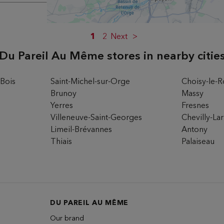
1
2
Next
Du Pareil Au Même stores in nearby citie
-Bois
Saint-Michel-sur-Orge
Choisy-le-R
ons
Brunoy
Massy
Yerres
Fresnes
Villeneuve-Saint-Georges
Chevilly-La
2EME
Limeil-Brévannes
Antony
Thiais
Palaiseau
ons
DU PAREIL AU MÊME
Our brand