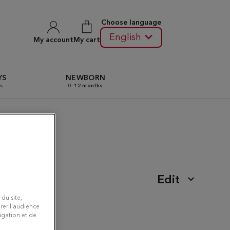
Choose language
English
My account
My cart
YS
NEWBORN
s
0-12 months
Orangis
Edit
 du site,
rer l'audience
vigation et de