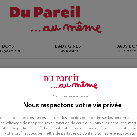
BOYS
BABY GIRLS
BABY BO
12 years old
3-36 months
3-36 month
eil Au Même stores in Ris-
Continuer sans accepter
Nous respectons votre vie privée
 site et des sociétés tierces utilisent des cookies pour optimiser les performances
er l’affichage de nos produits en fonction de ceux que vous avez consultés, mesu
icité et sa pertinence, afficher la publicité personnalisée en fonction de votre na
votre profil et vous permettre de partager du contenu sur les réseaux sociaux.