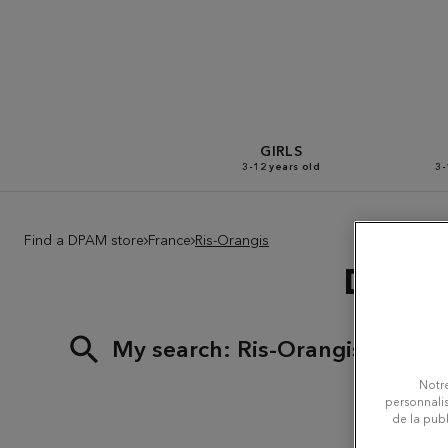
GIRLS
3-12 years old
3-
Find a DPAM store
France
Ris-Orangis
Du Par
My search:
Ris-Orangis
Notre
personnalis
de la publ