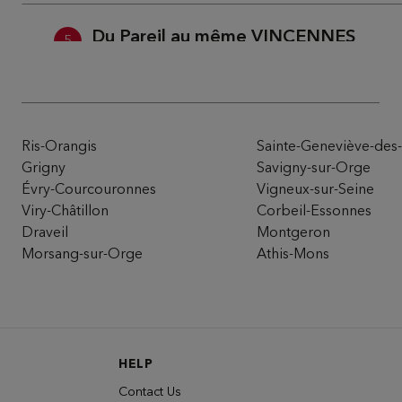
Du Pareil au même VINCENNES
5
29 RUE DU MIDI
94300 VINCENNES
22.48
km
Open 10:00 AM - 07:00 PM
Ris-Orangis
Sainte-Geneviève-des
Number
Directi
Grigny
Savigny-sur-Orge
Évry-Courcouronnes
Vigneux-sur-Seine
Viry-Châtillon
Corbeil-Essonnes
Du Pareil au même ST-ANTOINE - 1
6
Draveil
Montgeron
120 RUE FGB ST-ANTOINE
Morsang-sur-Orge
Athis-Mons
75012 PARIS
22.92
km
Open 10:00 AM - 07:00 PM
Number
Directi
HELP
Du Pareil au même ST PLACIDE 2
7
Contact Us