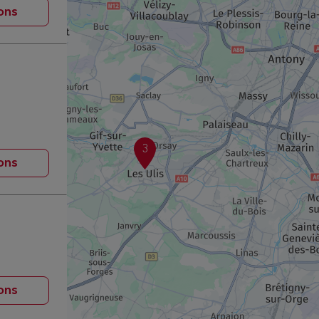
ons
3
ons
ons