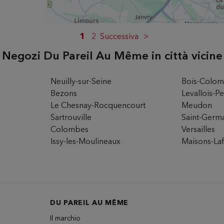
1
2
Successiva
Negozi Du Pareil Au Même in città vicine
rio
Neuilly-sur-Seine
Bois-Colo
Bezons
Levallois-Pe
5EME
Le Chesnay-Rocquencourt
Meudon
s
Sartrouville
Saint-Germ
Colombes
Versailles
Issy-les-Moulineaux
Maisons-Laff
rio
DU PAREIL AU MÊME
Il marchio