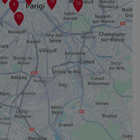
16
18
6
10