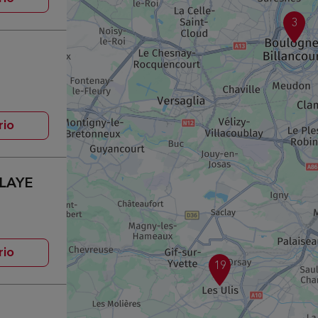
3
rio
-LAYE
rio
19