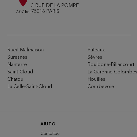
3 RUE DE LA POMPE
75016 PARIS
7.07 km
Aperto alle 10:00 - 19:00
Numero
Itinera
Rueil-Malmaison
Puteaux
Suresnes
Sèvres
Du Pareil au même COMMERCE - 1
6
Nanterre
Boulogne-Billancourt
59 RUE DU COMMERCE
Saint-Cloud
La Garenne-Colombe
75015 PARIS
8.87 km
Chatou
Houilles
Aperto alle 10:00 - 19:00
La Celle-Saint-Cloud
Courbevoie
Numero
Itinera
AIUTO
Du Pareil au même CLICHY JAURES
7
Contattaci
89 BD JEAN JAURES