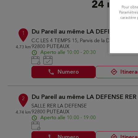
24 negozi
Pour obte
Paramètres
caractère 
Du Pareil au même LA DEFENSE
1
C.C LES 4 TEMPS 15, Parvis de la Defense
92800 PUTEAUX
4.73 km
Aperto alle 10:00 - 20:30
Numero
Itinera
Du Pareil au même LA DEFENSE RER
2
SALLE RER LA DEFENSE
92800 PUTEAUX
4.74 km
Aperto alle 10:00 - 19:00
Numero
Itinera