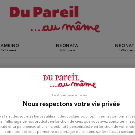
BAMBINO
NEONATA
NEONA
3-12 anni
3-36 mesi
3-36 mesi
Du Pareil Au Même a Rueil
Continuer sans accepter
Nous respectons votre vie privée
on
 site et des sociétés tierces utilisent des cookies pour optimiser les performances
er l’affichage de nos produits en fonction de ceux que vous avez consultés, mesu
icité et sa pertinence, afficher la publicité personnalisée en fonction de votre na
votre profil et vous permettre de partager du contenu sur les réseaux sociaux.