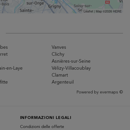
Leaflet
| Map ©2026
HERE
mbes
Vanves
rret
Clichy
Asnières-sur-Seine
ain-en-Laye
Vélizy-Villacoublay
Clamart
itte
Argenteuil
Powered by
evermaps ©
INFORMAZIONI LEGALI
Condizioni delle offerte