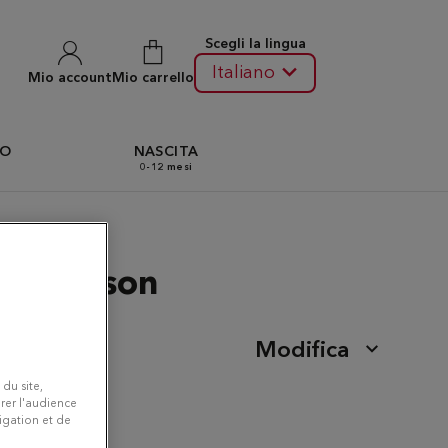
Scegli la lingua
Italiano
Mio account
Mio carrello
TO
NASCITA
0-12 mesi
-Malmaison
Modifica
 du site,
rer l'audience
vigation et de