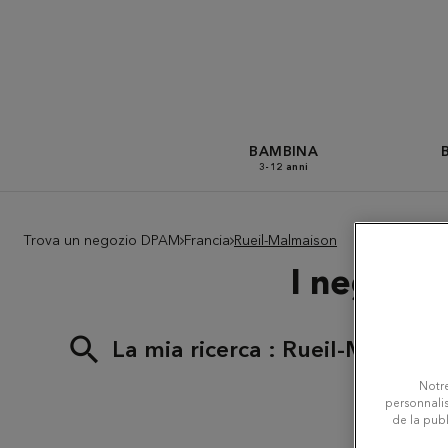
BAMBINA
3-12 anni
Trova un negozio DPAM
Francia
Rueil-Malmaison
I negozi 
La mia ricerca :
Rueil-Malmais
Notre
personnalis
de la publ