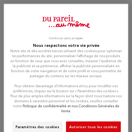
Du Pareil au même ROSNY II
3
C.C ROSNY II AVENUE CHARLES DE
GAULLE
7.1 km
93110 ROSNY SOUS BOIS
Open 10:00 AM - 08:00 PM
Continuer sans accepter
Nous respectons votre vie privée
Number
Notre site et des sociétés tierces utilisent des cookies pour optimiser
les performances du site, personnaliser l’affichage de nos produits
en fonction de ceux que vous avez consultés, mesurer l'audience de
Directions
la publicité et sa pertinence, afficher la publicité personnalisée en
fonction de votre navigation et de votre profil et vous permettre de
partager du contenu sur les réseaux sociaux.
Pour obtenir davantage d'informations et/ou pour modifier vos
Du Pareil au même VINCENNES
préférences, cliquez sur le bouton sur « Paramètres des cookies ».
4
Pour de plus amples informations sur la façon dont nous traitons vos
29 RUE DU MIDI
données à caractère personnel et les cookies, veuillez consulter
94300 VINCENNES
8.97 km
notre
Politique de confidentialité et nos Conditions Générales de
Closed today
Vente.
Paramètres des cookies
Autoriser tous les cookies
Number