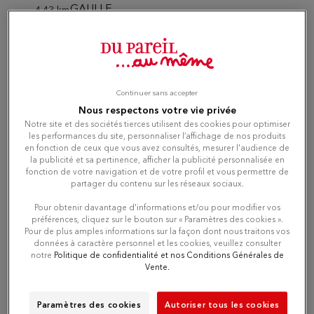
GAULLE
4.43 km
93110 ROSNY SOUS BOIS
Currently closed
Number
Continuer sans accepter
Nous respectons votre vie privée
Directions
Notre site et des sociétés tierces utilisent des cookies pour optimiser
les performances du site, personnaliser l’affichage de nos produits
en fonction de ceux que vous avez consultés, mesurer l'audience de
la publicité et sa pertinence, afficher la publicité personnalisée en
fonction de votre navigation et de votre profil et vous permettre de
Du Pareil au même BELLEVILLE
4
partager du contenu sur les réseaux sociaux.
DPAM
Pour obtenir davantage d'informations et/ou pour modifier vos
4.79 km
116/118 RUE DE BELLEVILLE
préférences, cliquez sur le bouton sur « Paramètres des cookies ».
75020 PARIS
Pour de plus amples informations sur la façon dont nous traitons vos
Currently closed
données à caractère personnel et les cookies, veuillez consulter
notre
Politique de confidentialité et nos Conditions Générales de
Number
Vente.
Directions
Paramètres des cookies
Autoriser tous les cookies