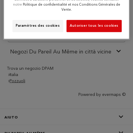
notre
Politique de confidentialité et nos Conditions Générales de
Vente.
Numero
Paramètres des cookies
Autoriser tous les cookies
Itinerario
Negozi Du Pareil Au Même in città vicine
Trova un negozio DPAM
Italia
Pozzuoli
Powered by
evermaps ©
AIUTO