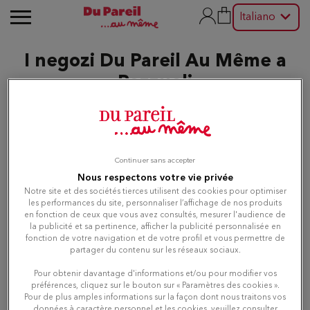
Italiano
I negozi Du Pareil Au Même a
Pozzuoli
Modifica
Continuer sans accepter
Nous respectons votre vie privée
Elenco
Mappa
Notre site et des sociétés tierces utilisent des cookies pour optimiser
les performances du site, personnaliser l’affichage de nos produits
en fonction de ceux que vous avez consultés, mesurer l'audience de
la publicité et sa pertinence, afficher la publicité personnalisée en
Du Pareil au même NAPOLI
1
fonction de votre navigation et de votre profil et vous permettre de
ALVINO
partager du contenu sur les réseaux sociaux.
9.46 km
VIA ALVINO 63
Pour obtenir davantage d'informations et/ou pour modifier vos
80127 NAPOLI
préférences, cliquez sur le bouton sur « Paramètres des cookies ».
Chiuso oggi
Pour de plus amples informations sur la façon dont nous traitons vos
données à caractère personnel et les cookies, veuillez consulter