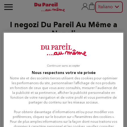
Italiano
I negozi Du Pareil Au Même a
Napoli
Modifica
Continuer sans accepter
Nous respectons votre vie privée
Elenco
Mappa
Notre site et des sociétés tierces utilisent des cookies pour optimiser
les performances du site, personnaliser l’affichage de nos produits
en fonction de ceux que vous avez consultés, mesurer l'audience de
la publicité et sa pertinence, afficher la publicité personnalisée en
Du Pareil au même NAPOLI
1
fonction de votre navigation et de votre profil et vous permettre de
ALVINO
partager du contenu sur les réseaux sociaux.
1.9 km
VIA ALVINO 63
Pour obtenir davantage d'informations et/ou pour modifier vos
80127 NAPOLI
préférences, cliquez sur le bouton sur « Paramètres des cookies ».
Chiuso oggi
Pour de plus amples informations sur la façon dont nous traitons vos
données à caractère personnel et les cookies, veuillez consulter