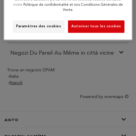
notre
Politique de confidentialité et nos Conditions Générales de
Vente.
Numero
Paramètres des cookies
Autoriser tous les cookies
Itinerario
Negozi Du Pareil Au Même in città vicine
Trova un negozio DPAM
Italia
Napoli
Powered by
evermaps ©
AIUTO