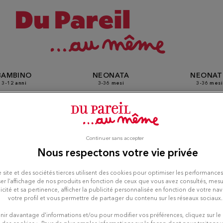
BAMBINO
NEONATA
NEONA
3-12 anni
3-36 mesi
3-36 mesi
Du Pareil Au Même a Cinisel
Continuer sans accepter
Nous respectons votre vie privée
amo
 site et des sociétés tierces utilisent des cookies pour optimiser les performances
er l’affichage de nos produits en fonction de ceux que vous avez consultés, mesu
icité et sa pertinence, afficher la publicité personnalisée en fonction de votre na
votre profil et vous permettre de partager du contenu sur les réseaux sociaux.
nir davantage d'informations et/ou pour modifier vos préférences, cliquez sur le