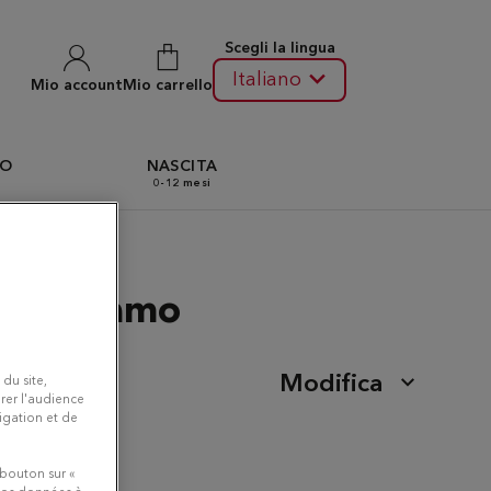
Scegli la lingua
Italiano
Mio account
Mio carrello
TO
NASCITA
0-12 mesi
lo Balsamo
Modifica
 du site,
rer l'audience
vigation et de
 bouton sur «