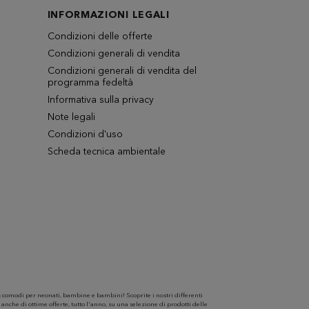
INFORMAZIONI LEGALI
Condizioni delle offerte
Condizioni generali di vendita
Condizioni generali di vendita del
programma fedeltà
Informativa sulla privacy
Note legali
Condizioni d'uso
Scheda tecnica ambientale
 comodi per neonati, bambine e bambini! Scoprite i nostri differenti
anche di ottime offerte, tutto l'anno, su una selezione di prodotti delle