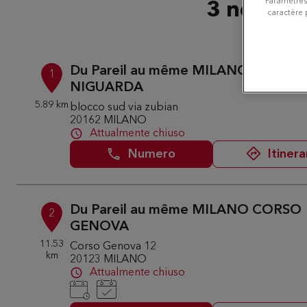
Paramètres
3 negozi 
caractère 
Du Pareil au même MILANO OSPED
1
NIGUARDA
5.89 km
blocco sud via zubian
20162 MILANO
Attualmente chiuso
Numero
Itinera
Du Pareil au même MILANO CORSO
2
GENOVA
11.53
Corso Genova 12
km
20123 MILANO
Attualmente chiuso