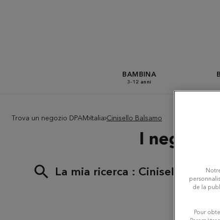
BAMBINA
3-12 anni
Trova un negozio DPAM
Italia
Cinisello Balsamo
I negozi 
La mia ricerca :
Cinisello Bals
Notre
personnalis
de la publ
Pour obte