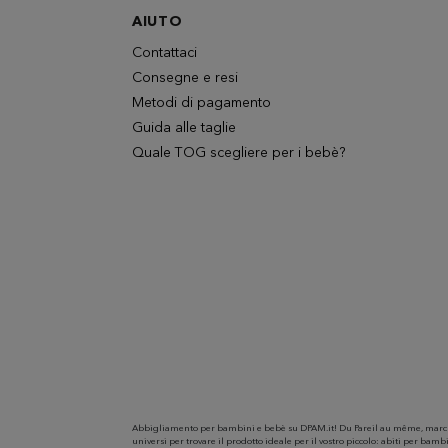
AIUTO
Contattaci
Consegne e resi
Metodi di pagamento
Guida alle taglie
Quale TOG scegliere per i bebè?
Abbigliamento per bambini e bebè su DPAM.it! Du Pareil au même, marchio 
universi per trovare il prodotto ideale per il vostro piccolo: abiti per ba