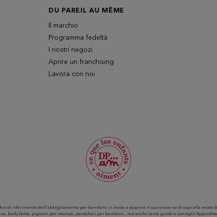
DU PAREIL AU MÊME
Il marchio
Programma fedeltà
I nostri negozi
Aprire un franchising
Lavora con noi
di riferimento dell'abbigliamento per bambini, vi invita a scoprire il suo universo di capi alla moda &
mbine, body bebè, pigiami per neonati, pantaloni per bambini... ma anche tante guide e consigli! Approfitta 