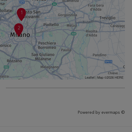
1
2
Leaflet
| Map ©2026
HERE
Powered by
evermaps ©