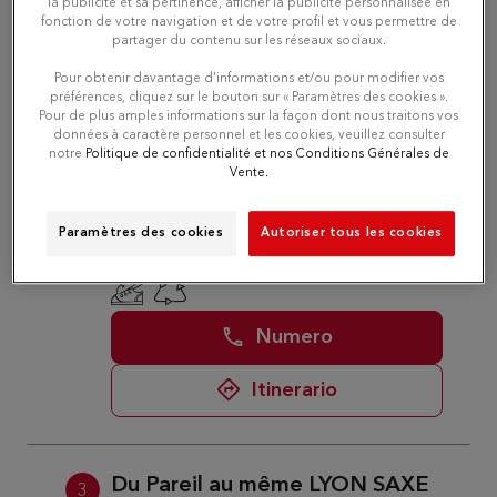
la publicité et sa pertinence, afficher la publicité personnalisée en
Numero
fonction de votre navigation et de votre profil et vous permettre de
partager du contenu sur les réseaux sociaux.
Itinerario
Pour obtenir davantage d'informations et/ou pour modifier vos
préférences, cliquez sur le bouton sur « Paramètres des cookies ».
Pour de plus amples informations sur la façon dont nous traitons vos
données à caractère personnel et les cookies, veuillez consulter
notre
Politique de confidentialité et nos Conditions Générales de
Du Pareil au même LYON
2
Vente.
GROLEE DPAM
6.55 km
10 RUE DU PRESIDENT CARNOT
Paramètres des cookies
Autoriser tous les cookies
69002 LYON
Attualmente chiuso
Numero
Itinerario
Du Pareil au même LYON SAXE
3