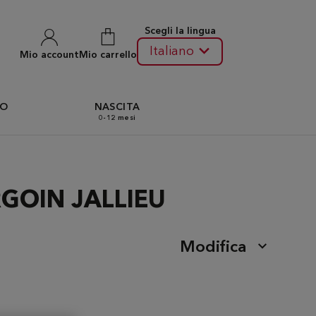
Scegli la lingua
Italiano
Mio account
Mio carrello
TO
NASCITA
0-12 mesi
URGOIN JALLIEU
Modifica