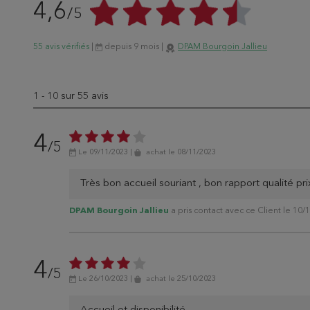
4,6
/5
55 avis vérifiés
|
depuis 9 mois
|
DPAM Bourgoin Jallieu
1
-
10
sur 55 avis
4
/5
Le 09/11/2023
|
achat
le 08/11/2023
Très bon accueil souriant , bon rapport qualité pr
DPAM Bourgoin Jallieu
a pris contact avec ce Client le 10/
4
/5
Le 26/10/2023
|
achat
le 25/10/2023