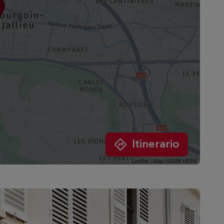
Itinerario
Leaflet
| Map ©2026
HERE