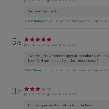
Le 07/10/2023
|
achat
le 06/10/2023
Service très gentil
DPAM Bourgoin Jallieu
a pris contact avec ce Client le 31/
5
/5
Le 06/10/2023
|
achat
le 05/10/2023
De très jolis vêtements joyeux et colorés, et un 
bientôt 4 ans lorsqu'il y a des réductions ;-)
DPAM Bourgoin Jallieu
a pris contact avec ce Client le 31/
3
/5
Le 06/10/2023
|
achat
le 05/10/2023
Un manque de choix et surtout de taille.