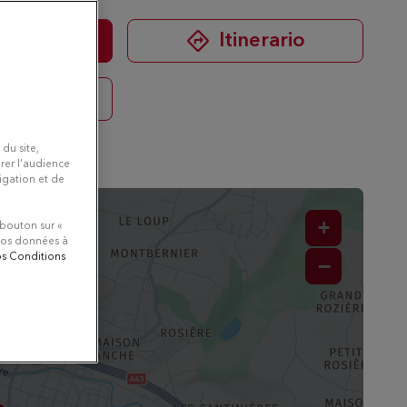
mero
Itinerario
 di più
 du site,
rer l'audience
vigation et de
+
 bouton sur «
 vos données à
nos Conditions
−