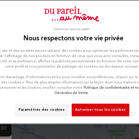
 JALLIEU
Nu
Continuer sans accepter
Vedi
Nous respectons votre vie privée
 site et des sociétés tierces utilisent des cookies pour optimiser les performances
er l’affichage de nos produits en fonction de ceux que vous avez consultés, mesu
icité et sa pertinence, afficher la publicité personnalisée en fonction de votre na
votre profil et vous permettre de partager du contenu sur les réseaux sociaux.
nir davantage d'informations et/ou pour modifier vos préférences, cliquez sur le
uso
 des cookies ». Pour de plus amples informations sur la façon dont nous traitons
personnel et les cookies, veuillez consulter notre
Politique de confidentialité et 
Générales de Vente.
:00
Paramètres des cookies
Autoriser tous les cookies
:00
:00