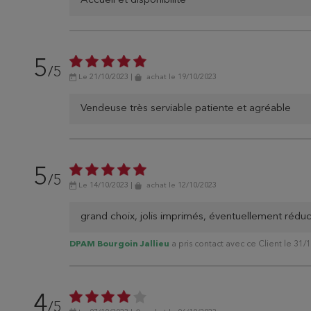
Accueil et disponibilité
5
/5
Le 21/10/2023
|
achat
le 19/10/2023
Vendeuse très serviable patiente et agréable
5
/5
Le 14/10/2023
|
achat
le 12/10/2023
grand choix, jolis imprimés, éventuellement réduct
DPAM Bourgoin Jallieu
a pris contact avec ce Client le 31/
4
/5