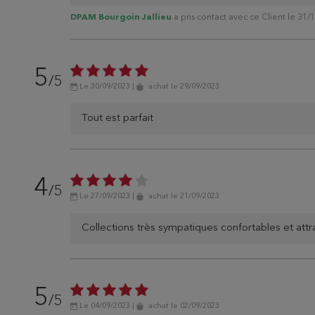
DPAM Bourgoin Jallieu
a pris contact avec ce Client le 31/
5
/5
Le 30/09/2023
|
achat
le 29/09/2023
Tout est parfait
4
/5
Le 27/09/2023
|
achat
le 21/09/2023
Collections très sympatiques confortables et attr
5
/5
Le 04/09/2023
|
achat
le 02/09/2023