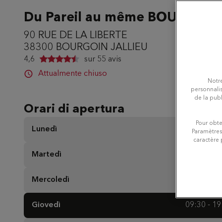
Du Pareil au même BOURGOIN
90 RUE DE LA LIBERTE
38300 BOURGOIN JALLIEU
4,6
sur
55 avis
Attualmente chiuso
Notre
personnalis
de la publ
Orari di apertura
Pour obte
Lunedì
Chi
Paramètres
caractère 
Martedì
09:30 - 19
Mercoledì
09:30 - 19
Giovedì
09:30 - 19