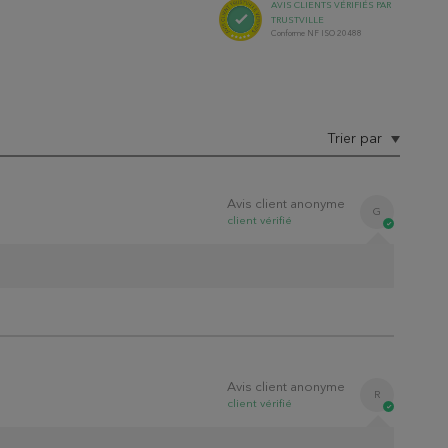
AVIS
CLIENTS
VÉRIFIÉS PAR
TRUSTVILLE
Conforme NF ISO 20488
Trier par
Avis client anonyme
G
client
vérifié
Avis client anonyme
R
client
vérifié