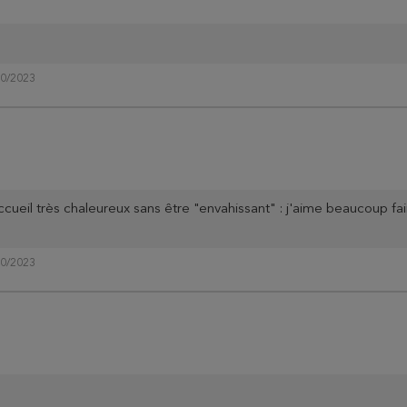
10/2023
accueil très chaleureux sans être "envahissant" : j'aime beaucoup f
10/2023