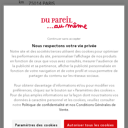
km
75014 PARIS
Attualmente chiuso
Numero
Itinerario
Continuer sans accepter
Nous respectons votre vie privée
Notre site et des sociétés tierces utilisent des cookies pour optimiser
Du Pareil au même COMMERCE
les performances du site, personnaliser l’affichage de nos produits
4
en fonction de ceux que vous avez consultés, mesurer l'audience de
- 15EME
la publicité et sa pertinence, afficher la publicité personnalisée en
fonction de votre navigation et de votre profil et vous permettre de
13.16
59 RUE DU COMMERCE
partager du contenu sur les réseaux sociaux.
km
75015 PARIS
Attualmente chiuso
Pour obtenir davantage d'informations et/ou pour modifier vos
préférences, cliquez sur le bouton sur « Paramètres des cookies ».
Pour de plus amples informations sur la façon dont nous traitons vos
données à caractère personnel et les cookies, veuillez consulter
Numero
notre
Politique de confidentialité et nos Conditions Générales de
Vente.
Itinerario
Paramètres des cookies
Autoriser tous les cookies