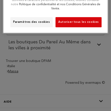
données à caractère personnel et les cookies, veuillez consulter
notre
Politique de confidentialité et nos Conditions Générales de
Vente.
Téléphone
Paramètres des cookies
Autoriser tous les cookies
Itinéraire
Les boutiques Du Pareil Au Même dans
les villes à proximité
Trouver une boutique DPAM
Italie
Massa
Powered by
evermaps ©
AIDE