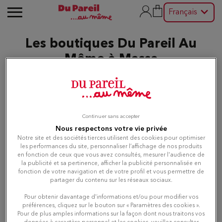
Français
Les boutiques Du Pareil Au
Même à Massa
Modifier
Continuer sans accepter
Nous respectons votre vie privée
Liste
Carte
Notre site et des sociétés tierces utilisent des cookies pour optimiser
les performances du site, personnaliser l’affichage de nos produits
en fonction de ceux que vous avez consultés, mesurer l'audience de
la publicité et sa pertinence, afficher la publicité personnalisée en
Du Pareil au même Marina di
1
fonction de votre navigation et de votre profil et vous permettre de
Carrara
partager du contenu sur les réseaux sociaux.
8.1 km
via Genova 10 angolo via Inglostadt
Pour obtenir davantage d'informations et/ou pour modifier vos
54033 MARINA DI CARRARA
préférences, cliquez sur le bouton sur « Paramètres des cookies ».
Ouvert 09:30 - 13:00 et 15:30 - 20:00
Pour de plus amples informations sur la façon dont nous traitons vos