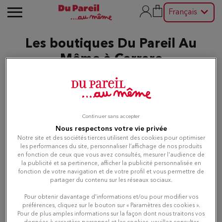
Français
Les boutiques Du Pareil Au
Même à Carrare
Modifier
Continuer sans accepter
Nous respectons votre vie privée
Liste
Carte
Notre site et des sociétés tierces utilisent des cookies pour optimiser
les performances du site, personnaliser l’affichage de nos produits
en fonction de ceux que vous avez consultés, mesurer l'audience de
la publicité et sa pertinence, afficher la publicité personnalisée en
Du Pareil au même Marina di
1
fonction de votre navigation et de votre profil et vous permettre de
Carrara
partager du contenu sur les réseaux sociaux.
6.3 km
via Genova 10 angolo via Inglostadt
Pour obtenir davantage d'informations et/ou pour modifier vos
54033 MARINA DI CARRARA
préférences, cliquez sur le bouton sur « Paramètres des cookies ».
Ouvert 10:00 - 13:00 et 16:00 - 20:00
Pour de plus amples informations sur la façon dont nous traitons vos