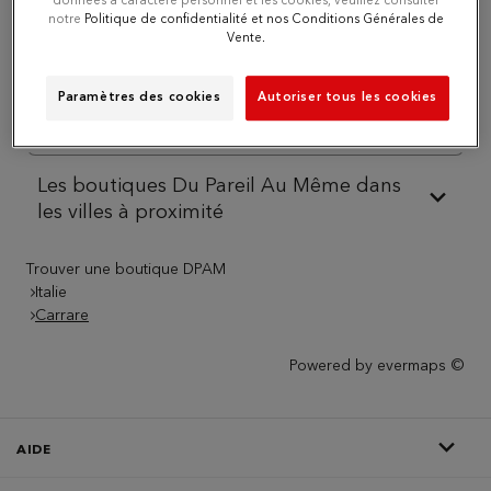
données à caractère personnel et les cookies, veuillez consulter
notre
Politique de confidentialité et nos Conditions Générales de
Vente.
Téléphone
Paramètres des cookies
Autoriser tous les cookies
Itinéraire
Les boutiques Du Pareil Au Même dans
les villes à proximité
Trouver une boutique DPAM
Italie
Carrare
Powered by
evermaps ©
AIDE