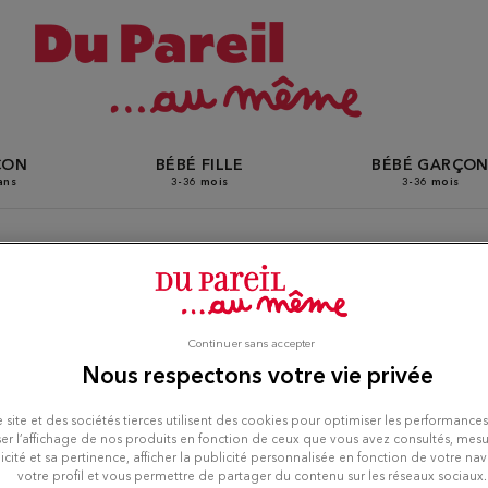
ÇON
BÉBÉ FILLE
BÉBÉ GARÇO
ans
3-36 mois
3-36 mois
ques Du Pareil Au Même à Sa
Continuer sans accepter
Nous respectons votre vie privée
 site et des sociétés tierces utilisent des cookies pour optimiser les performances
er l’affichage de nos produits en fonction de ceux que vous avez consultés, mesu
icité et sa pertinence, afficher la publicité personnalisée en fonction de votre na
votre profil et vous permettre de partager du contenu sur les réseaux sociaux.