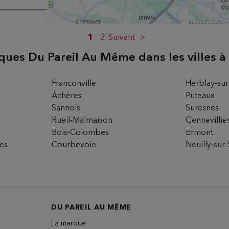
-LAYE
1
2
Suivant
ques Du Pareil Au Même dans les villes à
ire
Franconville
Herblay-sur
e
Achères
Puteaux
Sannois
Suresnes
Rueil-Malmaison
Gennevillie
s
Bois-Colombes
Ermont
es
Courbevoie
Neuilly-sur
ire
DU PAREIL AU MÊME
La marque