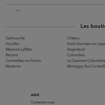
Du Pareil au même ST-GERMAIN-EN
5
58 RUE AU PAIN
78100 ST GERMAIN EN LAYE
7.45 km
Les bouti
Ouvert 10:00 - 19:00
Téléphone
Itinéra
Sartrouville
Chatou
Houilles
Saint-Germain-en-Lay
Maisons-Laffitte
Argenteuil
Du Pareil au même CLICHY JAURES
Bezons
Colombes
6
Cormeilles-en-Parisis
La Garenne-Colombe
89 BD JEAN JAURES
92110 CLICHY
Nanterre
Montigny-lès-Cormeill
10.34
km
Ouvert 10:00 - 19:00
Téléphone
Itinéra
AIDE
Contactez-nous
Du Pareil au même POMPE - 16EME