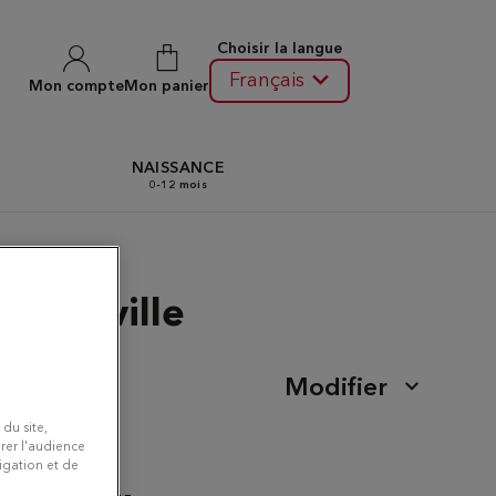
Choisir la langue
Français
Mon compte
Mon panier
N
NAISSANCE
0-12 mois
rtrouville
Modifier
 du site,
rer l'audience
vigation et de