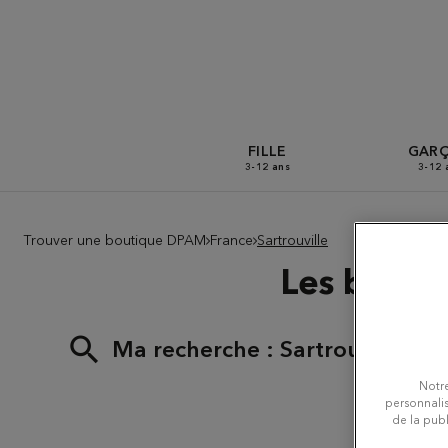
FILLE
GAR
3-12 ans
3-12 
Trouver une boutique DPAM
France
Sartrouville
Les bouti
Ma recherche :
Sartrouville
Notre
personnalis
de la publ