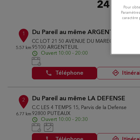
24 bouti
Pour obte
Paramètres
caractère 
Du Pareil au même ARGENTEUIL FO
1
CC LOT 21 50 AVENUE DU MARECHAL FOCH
95100 ARGENTEUIL
5.57 km
Ouvert 10:00 - 20:00
Téléphone
Itinéra
Du Pareil au même LA DEFENSE
2
C.C LES 4 TEMPS 15, Parvis de la Defense
92800 PUTEAUX
6.77 km
Ouvert 10:00 - 20:30
Téléphone
Itinéra