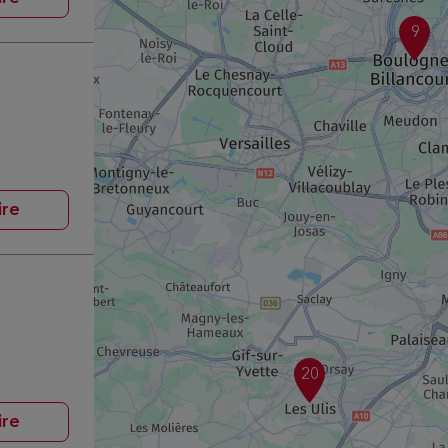
9
ire
20
ire