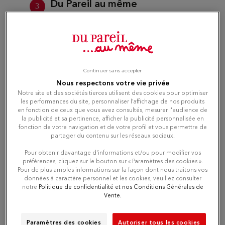
Du Pareil au même
3
ARGENTEUIL FOCH
10.9 km
CC LOT 21 50 AVENUE DU MARECHAL
FOCH
95100 ARGENTEUIL
Fermé aujourd'hui
Continuer sans accepter
Nous respectons votre vie privée
Téléphone
Notre site et des sociétés tierces utilisent des cookies pour optimiser
les performances du site, personnaliser l’affichage de nos produits
en fonction de ceux que vous avez consultés, mesurer l'audience de
Itinéraire
la publicité et sa pertinence, afficher la publicité personnalisée en
fonction de votre navigation et de votre profil et vous permettre de
partager du contenu sur les réseaux sociaux.
Pour obtenir davantage d'informations et/ou pour modifier vos
Du Pareil au même LA DEFENSE
préférences, cliquez sur le bouton sur « Paramètres des cookies ».
4
Pour de plus amples informations sur la façon dont nous traitons vos
C.C LES 4 TEMPS 15, Parvis de la
données à caractère personnel et les cookies, veuillez consulter
Defense
13.61
notre
Politique de confidentialité et nos Conditions Générales de
km
92800 PUTEAUX
Vente.
Fermé actuellement
Paramètres des cookies
Autoriser tous les cookies