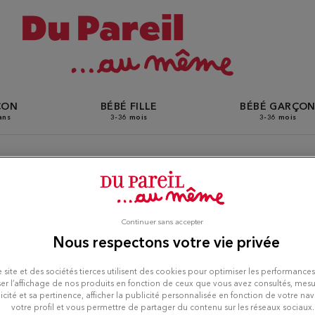
ÇON
BÉBÉ FILLE
BÉBÉ GARÇO
ans
3-36 mois
3-36 mois
tiques Du Pareil Au Même à
Continuer sans accepter
Nous respectons votre vie privée
 site et des sociétés tierces utilisent des cookies pour optimiser les performances
er l’affichage de nos produits en fonction de ceux que vous avez consultés, mesu
icité et sa pertinence, afficher la publicité personnalisée en fonction de votre na
votre profil et vous permettre de partager du contenu sur les réseaux sociaux.