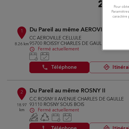
24 bou
Pour obte
Paramètres
caractère 
Du Pareil au même AEROVILLE
1
CC AEROVILLE CELLULE
95700 ROISSY CHARLES DE GAULLE
8.26 km
Fermé actuellement
Téléphone
Itinéra
Du Pareil au même ROSNY II
2
C.C ROSNY II AVENUE CHARLES DE GAULLE
93110 ROSNY SOUS BOIS
18.97
km
Fermé actuellement
Téléphone
Itinéra