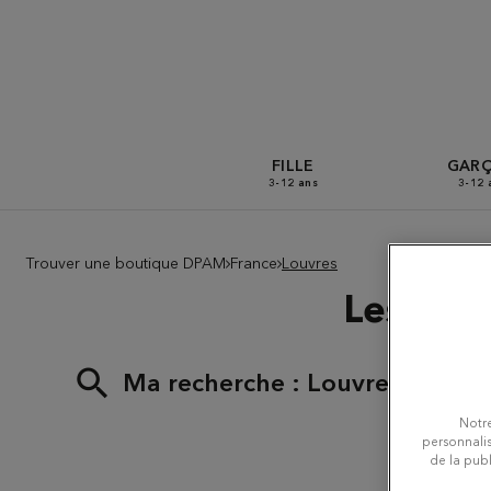
FILLE
GAR
3-12 ans
3-12 
Trouver une boutique DPAM
France
Louvres
Les bou
Ma recherche :
Louvres
Notre
personnalis
de la publ