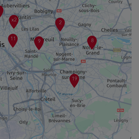
3
x2
2
11
8
9
19