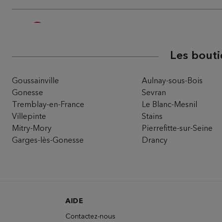
Du Pareil au même BELLEVILLE DPA
5
116/118 RUE DE BELLEVILLE
75020 PARIS
20.62
Les bouti
km
Fermé actuellement
Téléphone
Itinéra
Goussainville
Aulnay-sous-Bois
Gonesse
Sevran
Tremblay-en-France
Le Blanc-Mesnil
Du Pareil au même ARGENTEUIL FO
Villepinte
Stains
6
Mitry-Mory
Pierrefitte-sur-Seine
CC LOT 21 50 AVENUE DU MARECHAL FOCH
95100 ARGENTEUIL
Garges-lès-Gonesse
Drancy
21.37
km
Fermé actuellement
Téléphone
Itinéra
AIDE
Contactez-nous
Du Pareil au même CLICHY JAURES