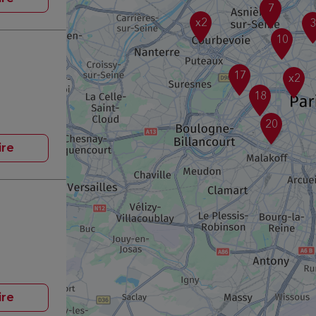
7
x2
10
17
x2
18
20
ire
ire