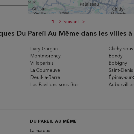
M
1
2
Suivant
ques Du Pareil Au Même dans les villes à
ire
Livry-Gargan
Clichy-sous
Montmorency
Bondy
Villeparisis
Bobigny
CH
La Courneuve
Saint-Denis
Deuil-la-Barre
Épinay-sur-
Les Pavillons-sous-Bois
Aubervillie
ire
DU PAREIL AU MÊME
La marque