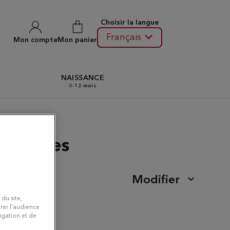
Choisir la langue
Français
Mon compte
Mon panier
N
NAISSANCE
0-12 mois
 Louvres
Modifier
 du site,
rer l'audience
vigation et de