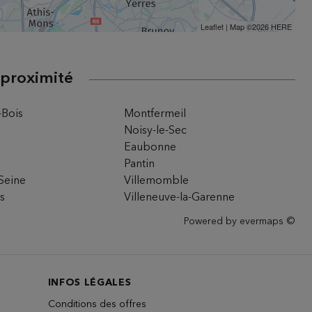
Leaflet
| Map ©2026
HERE
 proximité
-Bois
Montfermeil
Noisy-le-Sec
Eaubonne
Pantin
Seine
Villemomble
rs
Villeneuve-la-Garenne
Powered by
evermaps ©
INFOS LÉGALES
Conditions des offres