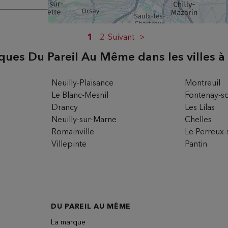
M
1
2
Suivant
ques Du Pareil Au Même dans les villes à
ire
Neuilly-Plaisance
Montreuil
Le Blanc-Mesnil
Fontenay-s
Drancy
Les Lilas
Neuilly-sur-Marne
Chelles
Romainville
Le Perreux
Villepinte
Pantin
ire
DU PAREIL AU MÊME
La marque
2EME