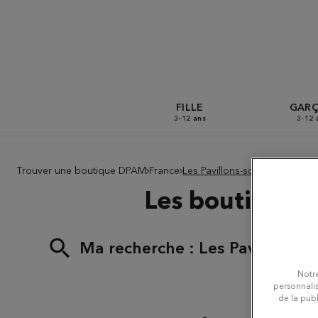
FILLE
GAR
3-12 ans
3-12 
Trouver une boutique DPAM
France
Les Pavillons-sous-Bois
Les boutiques 
Ma recherche :
Les Pavillons-s
Notre
personnalis
de la publ