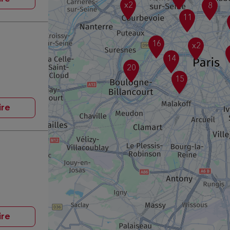
x2
8
11
16
x2
14
20
15
ire
ire