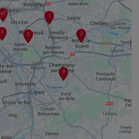
x2
1
7
2
3
9