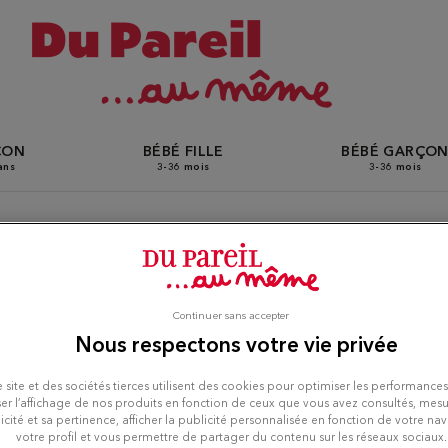
ÇON
BÉBÉ FILLE
BÉBÉ GARÇO
ans
3-36 mois
3-36 mois
Du Pareil Au Même aux Pavi
Continuer sans accepter
Nous respectons votre vie privée
ous-Bois
 site et des sociétés tierces utilisent des cookies pour optimiser les performances
er l’affichage de nos produits en fonction de ceux que vous avez consultés, mesu
icité et sa pertinence, afficher la publicité personnalisée en fonction de votre na
votre profil et vous permettre de partager du contenu sur les réseaux sociaux.