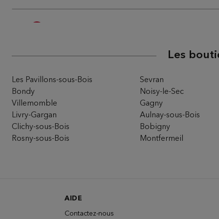
Du Pareil au même BELLEVILLE DPA
5
116/118 RUE DE BELLEVILLE
75020 PARIS
9.35 km
Les bouti
Fermé actuellement
Téléphone
Itinéra
Les Pavillons-sous-Bois
Sevran
Bondy
Noisy-le-Sec
Villemomble
Gagny
Du Pareil au même PARIS SECRETAN
Livry-Gargan
Aulnay-sous-Bois
6
Clichy-sous-Bois
Bobigny
23 AVENUE SECRETAN
75019 PARIS
Rosny-sous-Bois
Montfermeil
10.18
km
Fermé actuellement
Téléphone
Itinéra
AIDE
Contactez-nous
Du Pareil au même ST-ANTOINE - 1