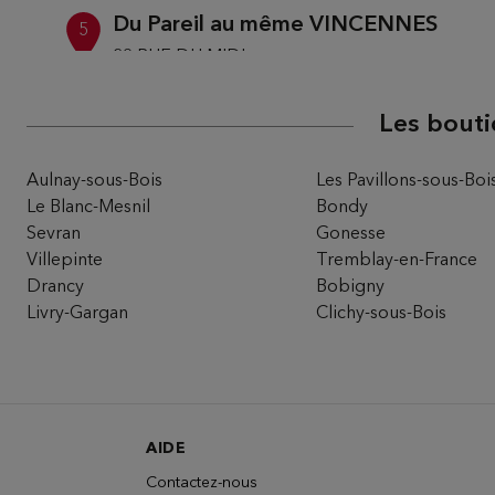
Du Pareil au même VINCENNES
5
29 RUE DU MIDI
94300 VINCENNES
11.7 km
Fermé actuellement
Les bouti
Téléphone
Itinéra
Aulnay-sous-Bois
Les Pavillons-sous-Boi
Le Blanc-Mesnil
Bondy
Sevran
Gonesse
Du Pareil au même LES ARCADES
Villepinte
Tremblay-en-France
6
Drancy
Bobigny
C.C LES ARCADES
93160 NOISY LE GRAND
Livry-Gargan
Clichy-sous-Bois
11.77
km
Fermé actuellement
Téléphone
Itinéra
AIDE
Contactez-nous
Du Pareil au même ORDENER DPAM