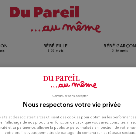
ÇON
BÉBÉ FILLE
BÉBÉ GARÇO
ans
3-36 mois
3-36 mois
s Du Pareil Au Même à Aul
Continuer sans accepter
Nous respectons votre vie privée
is
 site et des sociétés tierces utilisent des cookies pour optimiser les performances
er l’affichage de nos produits en fonction de ceux que vous avez consultés, mesu
icité et sa pertinence, afficher la publicité personnalisée en fonction de votre na
votre profil et vous permettre de partager du contenu sur les réseaux sociaux.