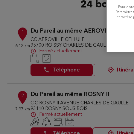
24 boutiqu
Pour obte
Paramètres
caractère 
Du Pareil au même AEROVILLE
1
CC AEROVILLE CELLULE
95700 ROISSY CHARLES DE GAULLE
6.12 km
Fermé actuellement
Téléphone
Itinéra
Du Pareil au même ROSNY II
2
C.C ROSNY II AVENUE CHARLES DE GAULLE
93110 ROSNY SOUS BOIS
7.97 km
Fermé actuellement
Téléphone
Itinéra