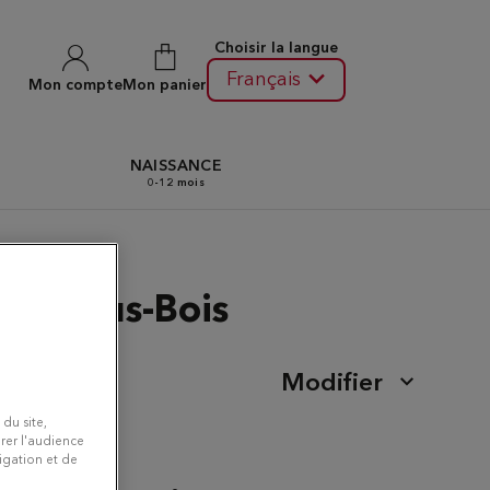
Choisir la langue
Français
Mon compte
Mon panier
N
NAISSANCE
0-12 mois
nay-sous-Bois
Modifier
 du site,
rer l'audience
vigation et de