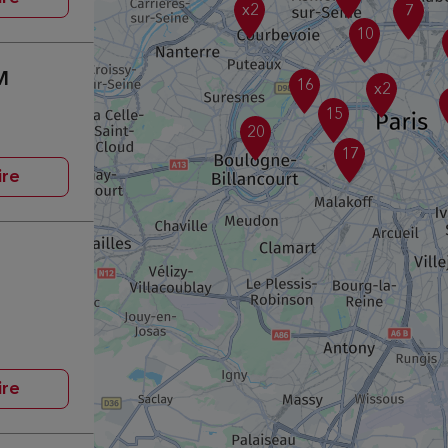
x2
7
10
M
16
x2
15
20
17
ire
ire