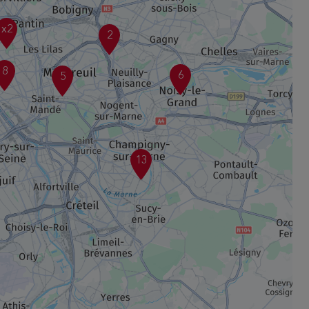
x2
2
8
6
5
13