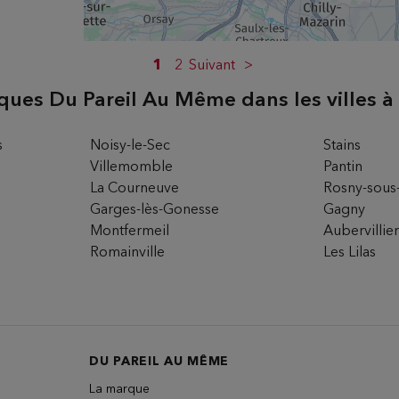
1
2
Suivant
ques Du Pareil Au Même dans les villes à
ire
s
Noisy-le-Sec
Stains
Villemomble
Pantin
La Courneuve
Rosny-sous
Garges-lès-Gonesse
Gagny
Montfermeil
Aubervillie
Romainville
Les Lilas
ire
DU PAREIL AU MÊME
La marque