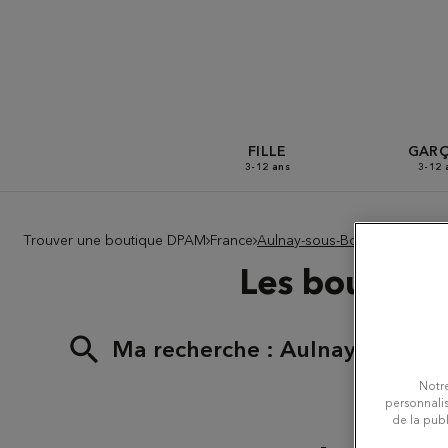
FILLE
GAR
3-12 ans
3-12 
Trouver une boutique DPAM
France
Aulnay-sous-Bois
Les boutique
Ma recherche :
Aulnay-sous-Bo
Notre
personnalis
de la publ