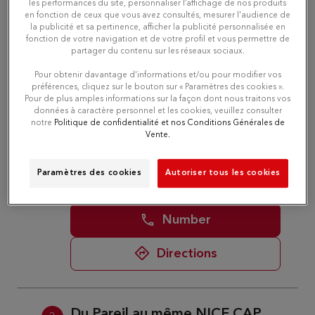
les performances du site, personnaliser l’affichage de nos produits
Number
en fonction de ceux que vous avez consultés, mesurer l'audience de
la publicité et sa pertinence, afficher la publicité personnalisée en
fonction de votre navigation et de votre profil et vous permettre de
Directions
partager du contenu sur les réseaux sociaux.
Pour obtenir davantage d'informations et/ou pour modifier vos
préférences, cliquez sur le bouton sur « Paramètres des cookies ».
Pour de plus amples informations sur la façon dont nous traitons vos
Du Pareil au même ANTIBES
2
données à caractère personnel et les cookies, veuillez consulter
CHAMPIONNET
notre
Politique de confidentialité et nos Conditions Générales de
Vente.
5.12 km
12 BIS RUE CHAMPIONNET
06600 ANTIBES
Closed today
Paramètres des cookies
Autoriser tous les cookies
Number
Directions
Du Pareil au même NICE CAP