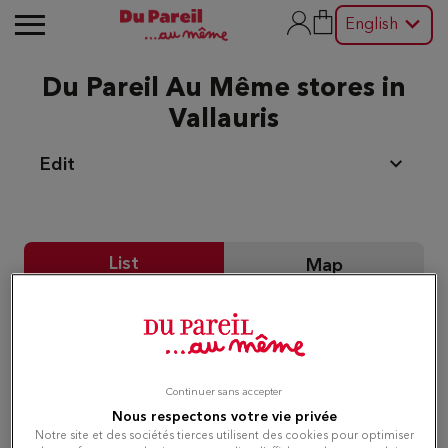
English
Du Pareil Au Même stores in
Vallauris
Edit
List
Map
Du Pareil au même CANNES
1
2 RUE DU MARECHAL FOCH
06400 CANNES
4.06 km
Continuer sans accepter
Closed today
Nous respectons votre vie privée
Notre site et des sociétés tierces utilisent des cookies pour optimiser