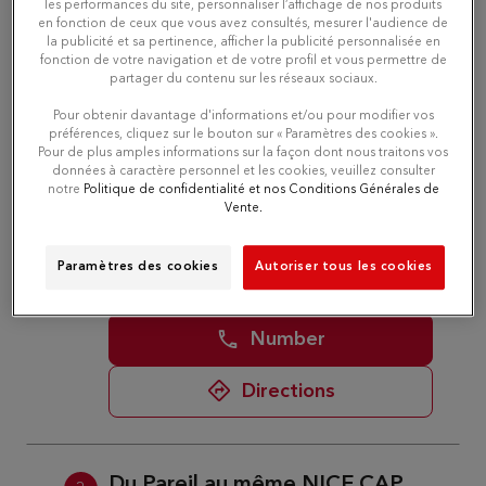
les performances du site, personnaliser l’affichage de nos produits
Number
en fonction de ceux que vous avez consultés, mesurer l'audience de
la publicité et sa pertinence, afficher la publicité personnalisée en
fonction de votre navigation et de votre profil et vous permettre de
Directions
partager du contenu sur les réseaux sociaux.
Pour obtenir davantage d'informations et/ou pour modifier vos
préférences, cliquez sur le bouton sur « Paramètres des cookies ».
Pour de plus amples informations sur la façon dont nous traitons vos
Du Pareil au même ANTIBES
2
données à caractère personnel et les cookies, veuillez consulter
CHAMPIONNET
notre
Politique de confidentialité et nos Conditions Générales de
Vente.
9.86 km
12 BIS RUE CHAMPIONNET
06600 ANTIBES
Currently closed
Paramètres des cookies
Autoriser tous les cookies
Number
Directions
Du Pareil au même NICE CAP