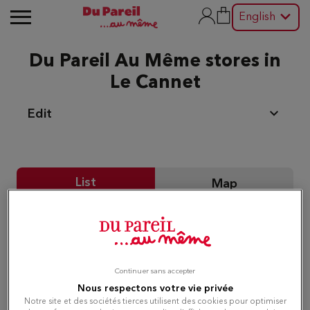
English
Du Pareil Au Même stores in
Le Cannet
Edit
List
Map
Du Pareil au même CANNES
1
2 RUE DU MARECHAL FOCH
06400 CANNES
2.83 km
Continuer sans accepter
Currently closed
Nous respectons votre vie privée
Notre site et des sociétés tierces utilisent des cookies pour optimiser