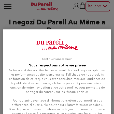
Italiano
I negozi Du Pareil Au Même a
Parma
Modifica
Continuer sans accepter
Nous respectons votre vie privée
Elenco
Mappa
Notre site et des sociétés tierces utilisent des cookies pour optimiser
les performances du site, personnaliser l’affichage de nos produits
en fonction de ceux que vous avez consultés, mesurer l'audience de
la publicité et sa pertinence, afficher la publicité personnalisée en
Du Pareil au même PARMA
1
fonction de votre navigation et de votre profil et vous permettre de
EUROTORRI
partager du contenu sur les réseaux sociaux.
4.61 km
C.C. EUROTORRI VIA BALESTRIERI 19A
Pour obtenir davantage d'informations et/ou pour modifier vos
43122 PARMA
préférences, cliquez sur le bouton sur « Paramètres des cookies ».
Aperto alle 09:00 - 20:00
Pour de plus amples informations sur la façon dont nous traitons vos
données à caractère personnel et les cookies, veuillez consulter