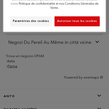
notre
Politique de confidentialité et nos Conditions Générales de
Vente.
Numero
Paramètres des cookies
Autoriser tous les cookies
Itinerario
Negozi Du Pareil Au Même in città vicine
Trova un negozio DPAM
Italia
Parma
Powered by
evermaps ©
AIUTO