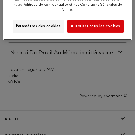
notre
Politique de confidentialité et nos Conditions Générales de
Vente.
Numero
Paramètres des cookies
Autoriser tous les cookies
Itinerario
Negozi Du Pareil Au Même in città vicine
Trova un negozio DPAM
Italia
Olbia
Powered by
evermaps ©
AIUTO