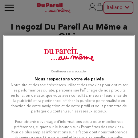
Italiano
I negozi Du Pareil Au Même a
Olbia
Modifica
Continuer sans accepter
Nous respectons votre vie privée
Elenco
Mappa
Notre site et des sociétés tierces utilisent des cookies pour optimiser
les performances du site, personnaliser l’affichage de nos produits
en fonction de ceux que vous avez consultés, mesurer l'audience de
la publicité et sa pertinence, afficher la publicité personnalisée en
Du Pareil au même OLBIA
1
fonction de votre navigation et de votre profil et vous permettre de
UMBERTO
partager du contenu sur les réseaux sociaux.
734 m
C.SO UMBERTO, 130
Pour obtenir davantage d'informations et/ou pour modifier vos
07026 OLBIA
préférences, cliquez sur le bouton sur « Paramètres des cookies ».
Aperto alle 10:00 - 20:00
Pour de plus amples informations sur la façon dont nous traitons vos
données à caractère personnel et les cookies, veuillez consulter