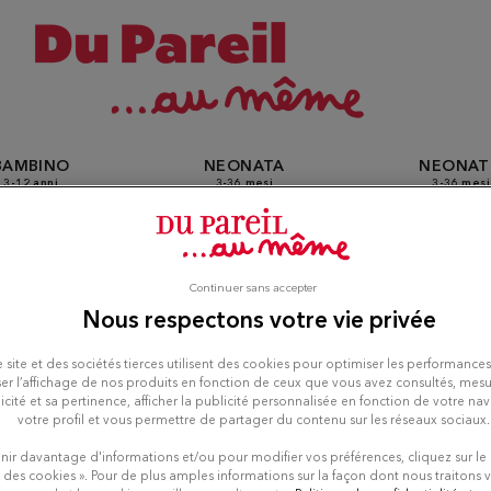
BAMBINO
NEONATA
NEONA
3-12 anni
3-36 mesi
3-36 mesi
Continuer sans accepter
ozi Du Pareil Au Même a B
Nous respectons votre vie privée
 site et des sociétés tierces utilisent des cookies pour optimiser les performances
er l’affichage de nos produits en fonction de ceux que vous avez consultés, mesu
icité et sa pertinence, afficher la publicité personnalisée en fonction de votre na
votre profil et vous permettre de partager du contenu sur les réseaux sociaux.
nir davantage d'informations et/ou pour modifier vos préférences, cliquez sur le
 des cookies ». Pour de plus amples informations sur la façon dont nous traitons