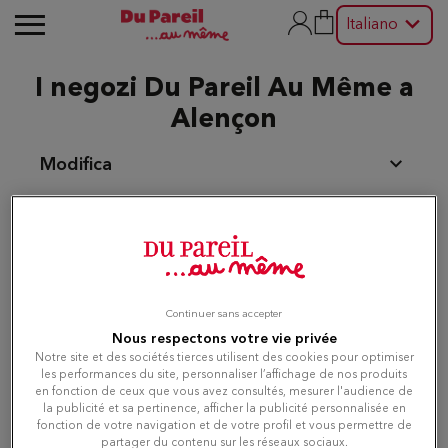
Italiano
I negozi Du Pareil Au Même a
Alençon
Modifica
Elenco
Mappa
Continuer sans accepter
Du Pareil au même ALENCON
Nous respectons votre vie privée
1
Notre site et des sociétés tierces utilisent des cookies pour optimiser
8 Grande Rue
les performances du site, personnaliser l’affichage de nos produits
61000 ALENCON
388 m
en fonction de ceux que vous avez consultés, mesurer l'audience de
Aperto alle 09:30 - 19:00
la publicité et sa pertinence, afficher la publicité personnalisée en
fonction de votre navigation et de votre profil et vous permettre de
Numero
partager du contenu sur les réseaux sociaux.