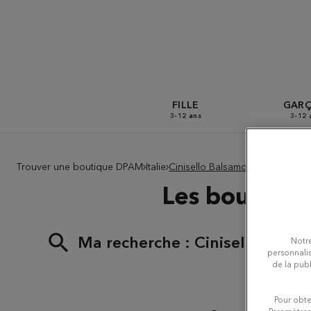
FILLE
GAR
3-12 ans
3-12 
Trouver une boutique DPAM
Italie
Cinisello Balsamo
Les boutique
Ma recherche :
Cinisello Bals
Notre
personnalis
de la publ
Pour obte