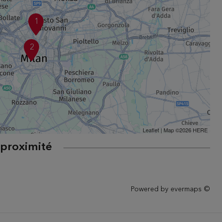
1
2
Leaflet
| Map ©2026
HERE
 proximité
Powered by
evermaps ©