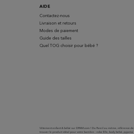
AIDE
Contactez-nous
Livraison et retours
Modes de paiement
Guide des tailles
Quel TOG choisir pour bébé ?
Vêtement enfant & bébé sur DPAM.com ! Du Pareil au même, référence des c
trouver le produit idéal pour votre bambin : robe fille, body bébé, pyjama