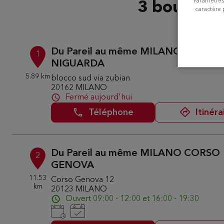
Paramètres
3 boutique
caractère 
Du Pareil au même MILANO OSPED
1
NIGUARDA
5.89 km
blocco sud via zubian
20162 MILANO
Fermé aujourd'hui
Téléphone
Itinéra
Du Pareil au même MILANO CORSO
2
GENOVA
11.53
Corso Genova 12
km
20123 MILANO
Ouvert 09:00 - 12:00 et 16:00 - 19:30