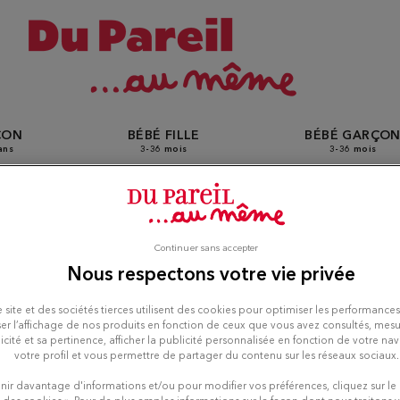
ÇON
BÉBÉ FILLE
BÉBÉ GARÇO
ans
3-36 mois
3-36 mois
s Du Pareil Au Même à Cini
Continuer sans accepter
Nous respectons votre vie privée
amo
 site et des sociétés tierces utilisent des cookies pour optimiser les performances
er l’affichage de nos produits en fonction de ceux que vous avez consultés, mesu
icité et sa pertinence, afficher la publicité personnalisée en fonction de votre na
votre profil et vous permettre de partager du contenu sur les réseaux sociaux.
nir davantage d'informations et/ou pour modifier vos préférences, cliquez sur le