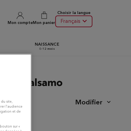
Choisir la langue
Français
Mon compte
Mon panier
N
NAISSANCE
0-12 mois
sello Balsamo
Modifier
 du site,
rer l'audience
vigation et de
 bouton sur «