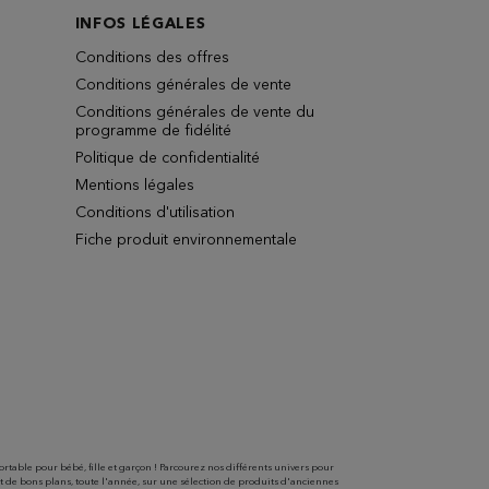
INFOS LÉGALES
Conditions des offres
Conditions générales de vente
Conditions générales de vente du
programme de fidélité
Politique de confidentialité
Mentions légales
Conditions d'utilisation
Fiche produit environnementale
able pour bébé, fille et garçon ! Parcourez nos différents univers pour
t de bons plans, toute l'année, sur une sélection de produits d'anciennes