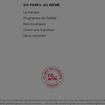
DU PAREIL AU MÊME
La marque
Programme de fidélité
Nos boutiques
Ouvrir une franchise
Nous rejoindre
haussures bébé et de vêtement enfant, vous invite à découvrir son univers de vêtement tendance & confort
 bébé, pantalon garçon, chaussures enfant, ... mais aussi de nombreux guides conseils ! Profitez égalemen