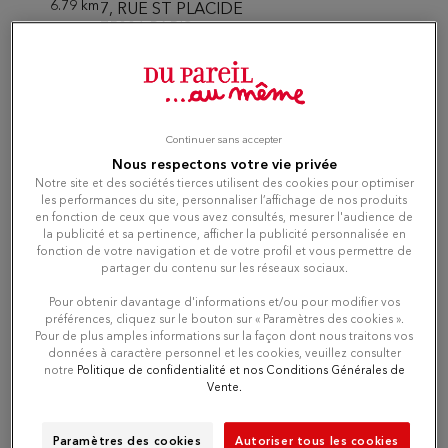
6.79 km
7, RUE ST PLACIDE
75006 PARIS
Fermé actuellement
Téléphone
Continuer sans accepter
Itinéraire
Nous respectons votre vie privée
Notre site et des sociétés tierces utilisent des cookies pour optimiser
les performances du site, personnaliser l’affichage de nos produits
en fonction de ceux que vous avez consultés, mesurer l'audience de
la publicité et sa pertinence, afficher la publicité personnalisée en
Du Pareil au même COMMERCE
4
fonction de votre navigation et de votre profil et vous permettre de
- 15EME
partager du contenu sur les réseaux sociaux.
7.55 km
59 RUE DU COMMERCE
Pour obtenir davantage d'informations et/ou pour modifier vos
75015 PARIS
préférences, cliquez sur le bouton sur « Paramètres des cookies ».
Pour de plus amples informations sur la façon dont nous traitons vos
Fermé actuellement
données à caractère personnel et les cookies, veuillez consulter
notre
Politique de confidentialité et nos Conditions Générales de
Vente.
Téléphone
Paramètres des cookies
Autoriser tous les cookies