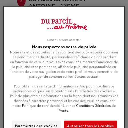
3
ANTOINE - 12EME
12.74
120 RUE FGB ST-ANTOINE
km
75012 PARIS
Ouvert 10:00 - 19:00
Téléphone
Continuer sans accepter
Nous respectons votre vie privée
Itinéraire
Notre site et des sociétés tierces utilisent des cookies pour optimiser
les performances du site, personnaliser l’affichage de nos produits
en fonction de ceux que vous avez consultés, mesurer l'audience de
la publicité et sa pertinence, afficher la publicité personnalisée en
fonction de votre navigation et de votre profil et vous permettre de
Du Pareil au même LES
4
partager du contenu sur les réseaux sociaux.
ARCADES
Pour obtenir davantage d'informations et/ou pour modifier vos
12.86
C.C LES ARCADES
préférences, cliquez sur le bouton sur « Paramètres des cookies ».
km
93160 NOISY LE GRAND
Pour de plus amples informations sur la façon dont nous traitons vos
Ouvert 10:00 - 20:00
données à caractère personnel et les cookies, veuillez consulter
notre
Politique de confidentialité et nos Conditions Générales de
Vente.
Téléphone
Paramètres des cookies
Autoriser tous les cookies