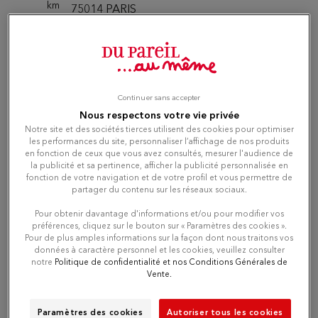
km
75014 PARIS
Fermé actuellement
Téléphone
Itinéraire
Continuer sans accepter
Nous respectons votre vie privée
Notre site et des sociétés tierces utilisent des cookies pour optimiser
Du Pareil au même COMMERCE
les performances du site, personnaliser l’affichage de nos produits
4
en fonction de ceux que vous avez consultés, mesurer l'audience de
- 15EME
la publicité et sa pertinence, afficher la publicité personnalisée en
13.16
fonction de votre navigation et de votre profil et vous permettre de
59 RUE DU COMMERCE
km
partager du contenu sur les réseaux sociaux.
75015 PARIS
Fermé actuellement
Pour obtenir davantage d'informations et/ou pour modifier vos
préférences, cliquez sur le bouton sur « Paramètres des cookies ».
Pour de plus amples informations sur la façon dont nous traitons vos
données à caractère personnel et les cookies, veuillez consulter
Téléphone
notre
Politique de confidentialité et nos Conditions Générales de
Vente.
Itinéraire
Paramètres des cookies
Autoriser tous les cookies