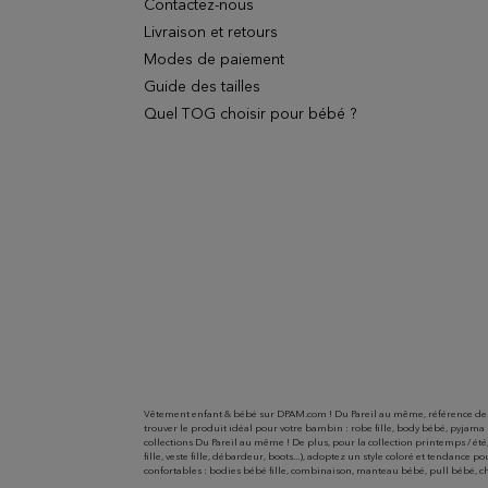
Contactez-nous
Livraison et retours
Modes de paiement
Guide des tailles
Quel TOG choisir pour bébé ?
Vêtement enfant & bébé sur DPAM.com ! Du Pareil au même, référence des c
trouver le produit idéal pour votre bambin : robe fille, body bébé, pyjama
collections Du Pareil au même ! De plus, pour la collection printemps / é
fille, veste fille, débardeur, boots...), adoptez un style coloré et tendance
confortables : bodies bébé fille, combinaison, manteau bébé, pull bébé, c