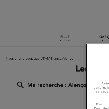
FILLE
GAR
3-12 ans
3-12 
Trouver une boutique DPAM
France
Alençon
Les bou
Notre
Ma recherche :
Alençon
personnalis
de la publ
Pour obte
Paramètres