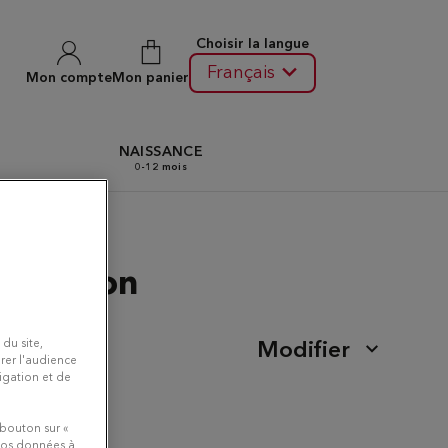
Choisir la langue
Français
Mon compte
Mon panier
N
NAISSANCE
0-12 mois
 Alençon
 du site,
Modifier
rer l'audience
vigation et de
 bouton sur «
 vos données à