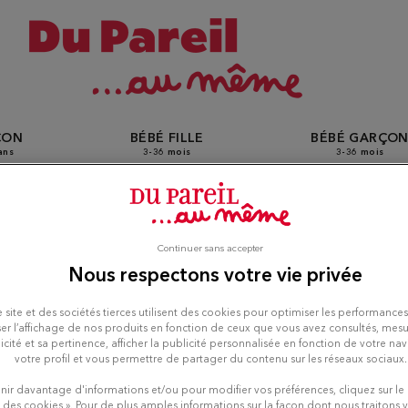
ÇON
BÉBÉ FILLE
BÉBÉ GARÇO
ans
3-36 mois
3-36 mois
tiques Du Pareil Au Même à
Continuer sans accepter
Nous respectons votre vie privée
 site et des sociétés tierces utilisent des cookies pour optimiser les performances
er l’affichage de nos produits en fonction de ceux que vous avez consultés, mesu
icité et sa pertinence, afficher la publicité personnalisée en fonction de votre na
votre profil et vous permettre de partager du contenu sur les réseaux sociaux.
nir davantage d'informations et/ou pour modifier vos préférences, cliquez sur le
 des cookies ». Pour de plus amples informations sur la façon dont nous traitons