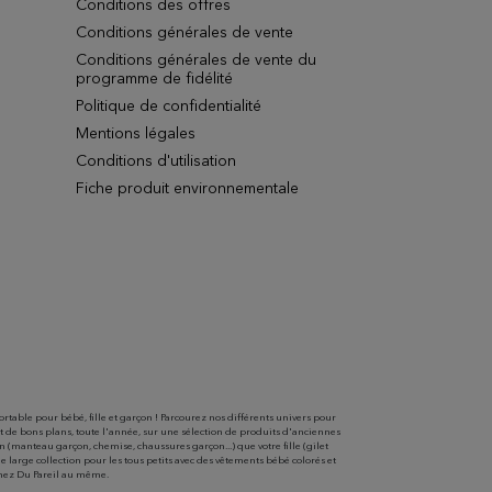
Conditions des offres
Conditions générales de vente
Conditions générales de vente du
programme de fidélité
Politique de confidentialité
Mentions légales
Conditions d'utilisation
Fiche produit environnementale
able pour bébé, fille et garçon ! Parcourez nos différents univers pour
t de bons plans, toute l'année, sur une sélection de produits d'anciennes
(manteau garçon, chemise, chaussures garçon...) que votre fille (gilet
une large collection pour les tous petits avec des vêtements bébé colorés et
chez Du Pareil au même.