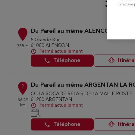
3 bout
caractère 
Du Pareil au même ALENCON
1
8 Grande Rue
61000 ALENCON
388 m
Fermé actuellement
Téléphone
Itinéra
Du Pareil au même ARGENTAN LA 
2
CC LA ROCADE RELAIS DE LA MALLE POSTE
61200 ARGENTAN
36.29
km
Fermé actuellement
Téléphone
Itinéra