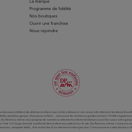
La marque
Programme de fidélité
Nos boutiques
Ouvrir une franchise
Nous rejoindre
haussures bébé et de vêtement enfant, vous invite à découvrir son univers de vêtement tendance & confort
 bébé, pantalon garçon, chaussures enfant, ... mais aussi de nombreux guides conseils ! Profitez égalemen
té, Du Pareil au même vous propose de nombreux vêtements enfants tendances aussi bien pour votre garçon 
 pour l'été ! Un large choix de maillot de bain enfant vous attend sur le site. Du Pareil au même, c'est aussi 
hemisier, salopette bébé... A la recherche d'un vêtement enfant pas cher ? Vous trouverez votre bonheur 