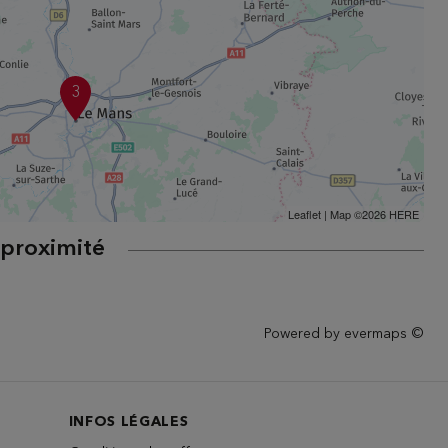
3
Leaflet
| Map ©2026
HERE
 proximité
Powered by
evermaps ©
INFOS LÉGALES