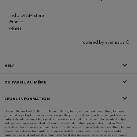
Find a DPAM store
France
Nîmes
Powered by
evermaps ©
HELP
DU PAREIL AU MÊME
LEGAL INFORMATION
Discover the world of Du Pareil au Même, offering trendy and comfortable clothing for babies,
girls, and boys! Explore our collections to find the perfect outfit for your little one: girls’ dresses,
baby bodysuits, pajamas, boys’ pants, children’s shoes, and much more – plus plenty of helpful
style guides. Enjoy special deals all year on selected items from previous Du Pareil au Même
collections! For the spring/summer season, we offer a wide range of fashionable clothing for boys
(coats, shirts, shoes…) and girls (cardigans, jackets, tank tops, boots…), helping your child
embrace a colorful and stylish summer look. You’ll also find a great selection of kids’ swimwear