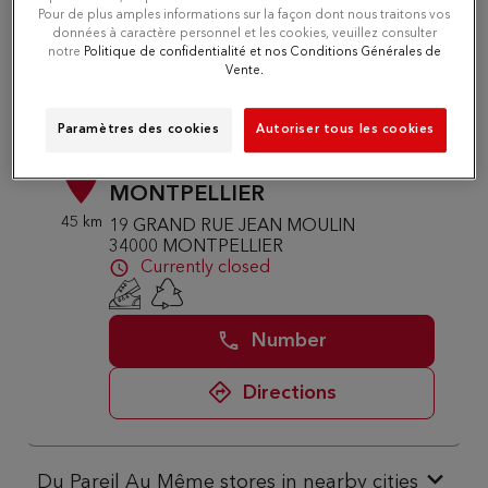
Pour de plus amples informations sur la façon dont nous traitons vos
Number
données à caractère personnel et les cookies, veuillez consulter
notre
Politique de confidentialité et nos Conditions Générales de
Vente.
Directions
Paramètres des cookies
Autoriser tous les cookies
Du Pareil au même
2
MONTPELLIER
45 km
19 GRAND RUE JEAN MOULIN
34000 MONTPELLIER
Currently closed
Number
Directions
Du Pareil Au Même stores in nearby cities