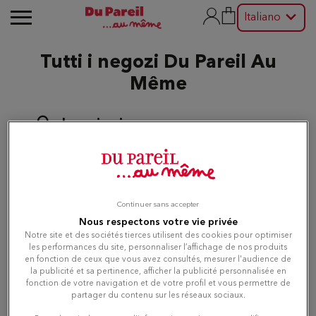
Italiano
Tutti i negozi Du Pareil Au
Même
La mia ricerca
Italia
Continuer sans accepter
Usa la mi
Nous respectons votre vie privée
Criteri avanzati
Notre site et des sociétés tierces utilisent des cookies pour optimiser
les performances du site, personnaliser l’affichage de nos produits
en fonction de ceux que vous avez consultés, mesurer l'audience de
Ricerca
la publicité et sa pertinence, afficher la publicité personnalisée en
fonction de votre navigation et de votre profil et vous permettre de
partager du contenu sur les réseaux sociaux.