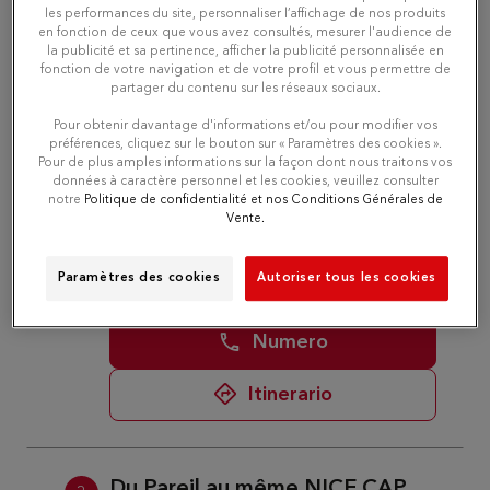
les performances du site, personnaliser l’affichage de nos produits
Numero
en fonction de ceux que vous avez consultés, mesurer l'audience de
la publicité et sa pertinence, afficher la publicité personnalisée en
fonction de votre navigation et de votre profil et vous permettre de
Itinerario
partager du contenu sur les réseaux sociaux.
Pour obtenir davantage d'informations et/ou pour modifier vos
préférences, cliquez sur le bouton sur « Paramètres des cookies ».
Pour de plus amples informations sur la façon dont nous traitons vos
Du Pareil au même ANTIBES
2
données à caractère personnel et les cookies, veuillez consulter
CHAMPIONNET
notre
Politique de confidentialité et nos Conditions Générales de
Vente.
9.62 km
12 BIS RUE CHAMPIONNET
06600 ANTIBES
Aperto alle 10:00 - 19:00
Paramètres des cookies
Autoriser tous les cookies
Numero
Itinerario
Du Pareil au même NICE CAP