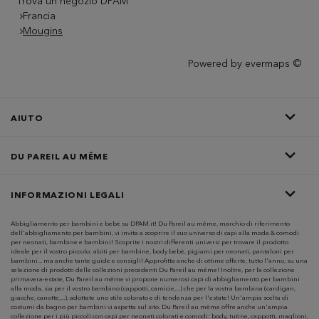
Trova un negozio DPAM
Francia
Mougins
Powered by
evermaps ©
AIUTO
DU PAREIL AU MÊME
INFORMAZIONI LEGALI
Abbigliamento per bambini e bebè su DPAM.it! Du Pareil au même, marchio di riferimento
dell'abbigliamento per bambini, vi invita a scoprire il suo universo di capi alla moda & comodi
per neonati, bambine e bambini! Scoprite i nostri differenti universi per trovare il prodotto
ideale per il vostro piccolo: abiti per bambine, body bebè, pigiami per neonati, pantaloni per
bambini... ma anche tante guide e consigli! Approfitta anche di ottime offerte, tutto l'anno, su una
selezione di prodotti delle collezioni precedenti Du Pareil au même! Inoltre, per la collezione
primavera-estate, Du Pareil au même vi propone numerosi capi di abbigliamento per bambini
alla moda, sia per il vostro bambino (cappotti, camicie,...) che per la vostra bambina (cardigan,
giacche, canotte,...), adottate uno stile colorato e di tendenza per l'estate! Un'ampia scelta di
costumi da bagno per bambini vi aspetta sul sito. Du Pareil au même offre anche un'ampia
collezione per i più piccoli con capi per neonati colorati e comodi: body, tutine, cappotti, maglioni,