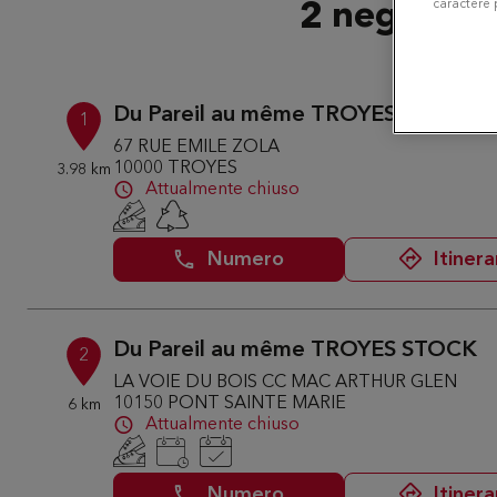
caractère 
2 negozi Du
Du Pareil au même TROYES
1
67 RUE EMILE ZOLA
10000 TROYES
3.98 km
Attualmente chiuso
Numero
Itinera
Du Pareil au même TROYES STOCK
2
LA VOIE DU BOIS CC MAC ARTHUR GLEN
10150 PONT SAINTE MARIE
6 km
Attualmente chiuso
Numero
Itinera