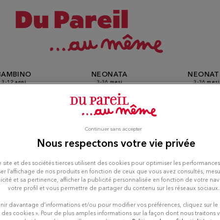
BAMBINO
NEONATA
NEONA
3-12 anni
3-36 mesi
3-36 mesi
Continuer sans accepter
 Pareil Au Même a La Chapel
Nous respectons votre vie privée
 site et des sociétés tierces utilisent des cookies pour optimiser les performances
int-Luc
er l’affichage de nos produits en fonction de ceux que vous avez consultés, mesu
icité et sa pertinence, afficher la publicité personnalisée en fonction de votre na
votre profil et vous permettre de partager du contenu sur les réseaux sociaux.
nir davantage d'informations et/ou pour modifier vos préférences, cliquez sur le
 des cookies ». Pour de plus amples informations sur la façon dont nous traitons