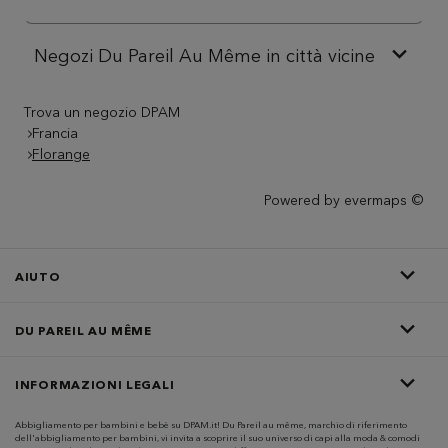
Negozi Du Pareil Au Même in città vicine
Trova un negozio DPAM
Francia
Florange
Powered by
evermaps ©
AIUTO
DU PAREIL AU MÊME
INFORMAZIONI LEGALI
Abbigliamento per bambini e bebè su DPAM.it! Du Pareil au même, marchio di riferimento
dell'abbigliamento per bambini, vi invita a scoprire il suo universo di capi alla moda & comodi