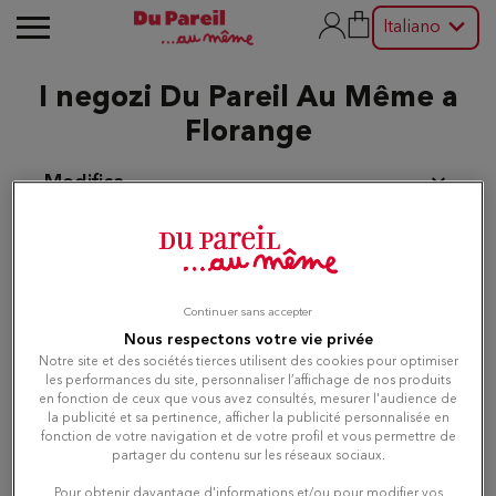
Italiano
I negozi Du Pareil Au Même a
Florange
Modifica
Elenco
Mappa
Continuer sans accepter
Nous respectons votre vie privée
Notre site et des sociétés tierces utilisent des cookies pour optimiser
Du Pareil au même THIONVILLE
1
les performances du site, personnaliser l’affichage de nos produits
DPAM
en fonction de ceux que vous avez consultés, mesurer l'audience de
la publicité et sa pertinence, afficher la publicité personnalisée en
2.65 km
BATIMENT H - CELLULE 03 ZAC
fonction de votre navigation et de votre profil et vous permettre de
SOLOTRA AVENUE DU 14 JUILLET 1789
partager du contenu sur les réseaux sociaux.
57180 TERVILLE
Attualmente chiuso
Pour obtenir davantage d'informations et/ou pour modifier vos